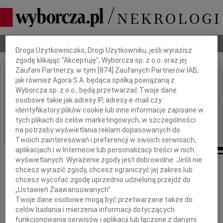
Dbamy o Twoją prywatność
Nekrologi
Odeszli
Poradnik pogrzebowy
Droga Użytkowniczko, Drogi Użytkowniku, jeśli wyrazisz
zgodę klikając "Akceptuję", Wyborcza sp. z o.o. oraz jej
Zaufani Partnerzy, w tym [
874
] Zaufanych Partnerów IAB,
jak również Agora S.A. będąca spółką powiązaną z
Anna Maria Filek
IMIĘ I NAZWISKO:
Wyborcza sp. z o.o., będą przetwarzać Twoje dane
osobowe takie jak adresy IP, adresy e-mail czy
identyfikatory plików cookie lub inne informacje zapisane w
Kraków
REGION:
tych plikach do celów marketingowych, w szczególności
18.07.2024
DATA EMISJI:
na potrzeby wyświetlania reklam dopasowanych do
Twoich zainteresowań i preferencji w swoich serwisach,
aplikacjach i w Internecie lub personalizacji treści w nich
wyświetlanych. Wyrażenie zgody jest dobrowolne. Jeśli nie
chcesz wyrazić zgody, chcesz ograniczyć jej zakres lub
chcesz wycofać zgodę uprzednio udzieloną przejdź do
„Ustawień Zaawansowanych”.
Twoje dane osobowe mogą być przetwarzane także do
celów badania i mierzenia informacji dotyczących
funkcjonowania serwisów i aplikacji lub łączone z danymi