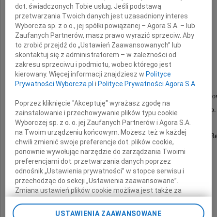
dot. świadczonych Tobie usług. Jeśli podstawą
przetwarzania Twoich danych jest uzasadniony interes
Anna Maria Filek
Wyborcza sp. z o.o., jej spółki powiązanej – Agora S.A. – lub
Zaufanych Partnerów, masz prawo wyrazić sprzeciw. Aby
to zrobić przejdź do „Ustawień Zaawansowanych” lub
z domu Studentowicz
skontaktuj się z administratorem – w zależności od
zakresu sprzeciwu i podmiotu, wobec którego jest
kierowany. Więcej informacji znajdziesz w
Polityce
Poseł III IV Kadencji Sejmu RP
Prywatności Wyborcza.pl
i
Polityce Prywatności Agora S.A.
wieloletni Preze Spółdzielni INW. Hutnik w Krako
Poprzez kliknięcie "Akceptuję" wyrażasz zgodę na
Taterniczka - Członek Klubu Wysokogórskiego.
zainstalowanie i przechowywanie plików typu cookie
Wyborczej sp. z o. o. jej Zaufanych Partnerów i Agora S.A.
na Twoim urządzeniu końcowym. Możesz też w każdej
Odznaczona Krzyżem Kawalerskim Orderu Polonia Res
chwili zmienić swoje preferencje dot. plików cookie,
i Złotym Krzyżem Zasługi.
ponownie wywołując narzędzie do zarządzania Twoimi
preferencjami dot. przetwarzania danych poprzez
odnośnik „Ustawienia prywatności” w stopce serwisu i
przechodząc do sekcji „Ustawienia zaawansowane”.
Przeżywszy lat 91,
Zmiana ustawień plików cookie możliwa jest także za
odeszła dnia 5 lipca 2024 roku.
pomocą ustawień przeglądarki.
USTAWIENIA ZAAWANSOWANE