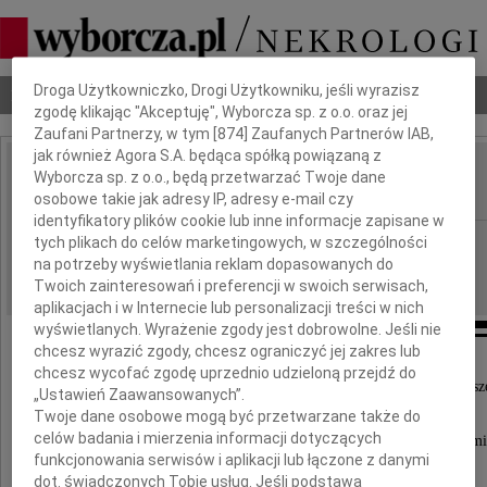
Dbamy o Twoją prywatność
Droga Użytkowniczko, Drogi Użytkowniku, jeśli wyrazisz
Nekrologi
Odeszli
Poradnik pogrzebowy
zgodę klikając "Akceptuję", Wyborcza sp. z o.o. oraz jej
Zaufani Partnerzy, w tym [
874
] Zaufanych Partnerów IAB,
jak również Agora S.A. będąca spółką powiązaną z
Edward Wysoczan
Wyborcza sp. z o.o., będą przetwarzać Twoje dane
IMIĘ I NAZWISKO:
osobowe takie jak adresy IP, adresy e-mail czy
identyfikatory plików cookie lub inne informacje zapisane w
Gdańsk
tych plikach do celów marketingowych, w szczególności
REGION:
na potrzeby wyświetlania reklam dopasowanych do
10.07.2024
DATA EMISJI:
Twoich zainteresowań i preferencji w swoich serwisach,
aplikacjach i w Internecie lub personalizacji treści w nich
wyświetlanych. Wyrażenie zgody jest dobrowolne. Jeśli nie
chcesz wyrazić zgody, chcesz ograniczyć jej zakres lub
chcesz wycofać zgodę uprzednio udzieloną przejdź do
"Nie umiera ten, kto trwa w sercach i pamięci nasz
„Ustawień Zaawansowanych”.
Twoje dane osobowe mogą być przetwarzane także do
celów badania i mierzenia informacji dotyczących
Z głębokim smutkiem przyjęliśmy wiadomość o śmi
funkcjonowania serwisów i aplikacji lub łączone z danymi
Naszego Kolegi, Przyjaciela i Pracownika
dot. świadczonych Tobie usług. Jeśli podstawą