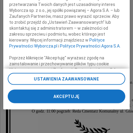
przetwarzania Twoich danych jest uzasadniony interes
Wyborcza sp. z o.o., jej spółki powiązanej – Agora S.A. – lub
Zaufanych Partnerów, masz prawo wyrazić sprzeciw. Aby
Edwarda Wysoczan
to zrobić przejdź do „Ustawień Zaawansowanych” lub
skontaktuj się z administratorem – w zależności od
zakresu sprzeciwu i podmiotu, wobec którego jest
kierowany. Więcej informacji znajdziesz w
Polityce
Łączymy się w żałobie i smutku z całą
Prywatności Wyborcza.pl
i
Polityce Prywatności Agora S.A.
Rodziną
Poprzez kliknięcie "Akceptuję" wyrażasz zgodę na
zainstalowanie i przechowywanie plików typu cookie
Wyborczej sp. z o. o. jej Zaufanych Partnerów i Agora S.A.
Zarząd oraz Koleżanki i Koledzy
na Twoim urządzeniu końcowym. Możesz też w każdej
USTAWIENIA ZAAWANSOWANE
chwili zmienić swoje preferencje dot. plików cookie,
z Ostrowski-Pilachowski Sp.j. i Marc Kolor Sp. z o
ponownie wywołując narzędzie do zarządzania Twoimi
preferencjami dot. przetwarzania danych poprzez
AKCEPTUJĘ
odnośnik „Ustawienia prywatności” w stopce serwisu i
Uroczystości pogrzebowe rozpoczną się w dniu 12 lipca br. 
przechodząc do sekcji „Ustawienia zaawansowane”.
Kościół Wniebowzięcia NMP i św. Katarzyny w Redzie ul.
Zmiana ustawień plików cookie możliwa jest także za
O godz. 11:00 pogrzeb: Reda Cmentarz Komunalny ul. Gn
pomocą ustawień przeglądarki.
My, nasi Zaufani Partnerzy i Agora S.A. możemy