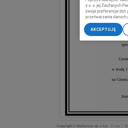
z o. o. jej Zaufanych 
swoje preferencje dot.
Ja
przetwarzania danych 
„Ustawienia zaawansow
AKCEPTUJĘ
My, nasi Zaufani Part
doktor nauk medy
dokładnych danych geol
spec
Przechowywanie informa
treści, badnie odbiorcó
Cerem
w środę 1
na Cmenta
Joan
Copyright © Wyborcza sp. z o.o.
O nas
St