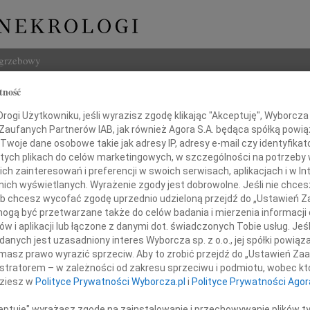
ogrzebowy
tność
Szukaj
Czapiński
ogi Użytkowniku, jeśli wyrazisz zgodę klikając "Akceptuję", Wyborcza sp
Imię i na
 Zaufanych Partnerów IAB, jak również Agora S.A. będąca spółką powi
Twoje dane osobowe takie jak adresy IP, adresy e-mail czy identyfikato
 tych plikach do celów marketingowych, w szczególności na potrzeby 
 zainteresowań i preferencji w swoich serwisach, aplikacjach i w Int
w nich wyświetlanych. Wyrażenie zgody jest dobrowolne. Jeśli nie chce
INNE NE
 lub chcesz wycofać zgodę uprzednio udzieloną przejdź do „Ustawień
Barba
gą być przetwarzane także do celów badania i mierzenia informacji
Z głę
w i aplikacji lub łączone z danymi dot. świadczonych Tobie usług. Jeś
Lucyn
nych jest uzasadniony interes Wyborcza sp. z o.o., jej spółki powiąza
ębokim żalem zawiadamiamy,
Nasze
masz prawo wyrazić sprzeciw. Aby to zrobić przejdź do „Ustawień Z
06.0
istratorem – w zależności od zakresu sprzeciwu i podmiotu, wobec któ
niu 22 czerwca 2024 roku zmarł
Annie
dziesz w
Polityce Prywatności Wyborcza.pl
i
Polityce Prywatności Agor
31.0
Panu 
ceptuję" wyrażasz zgodę na zainstalowanie i przechowywanie plików t