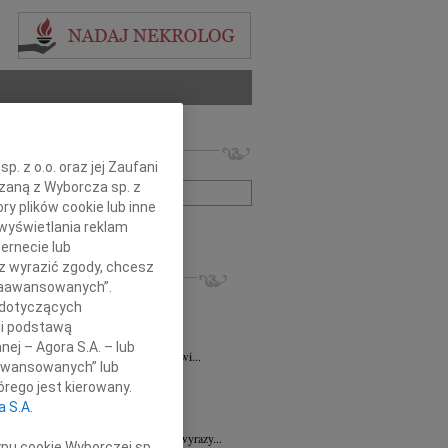
 nekrologów i wspomnień
. z o.o. oraz jej Zaufani
zwisko lub numer ogłoszenia:
ązaną z Wyborcza sp. z
ry plików cookie lub inne
wyświetlania reklam
+ szukanie zaawansowane
ernecie lub
sz wyrazić zgody, chcesz
KROLOGI
 Zaawansowanych”.
ra Korony
07.08.2026
Wrocław
 dotyczących
bokim żalem i smutkiem przyjęliśmy...
li podstawą
a Wróbel
06.08.2026
Wrocław
nej – Agora S.A. – lub
mu Przyjacielowi Michałowi Łuczakowi...
aawansowanych” lub
8.2026
Wrocław
rego jest kierowany.
 Ciskowskiej wyrazy najgłębszego...
a S.A.
7.2026
Wrocław
Sędziemu Januszowi Kaspryszynowi wyrazy...
ypu cookie Wyborczej sp.