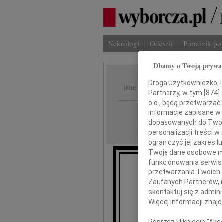
Nekrologi
Odeszli
Poradnik p
Dbamy o Twoją prywa
Jacek 
Droga Użytkowniczko, Dr
IMIĘ I NAZWISKO:
Partnerzy, w tym [
874
]
o.o., będą przetwarzać 
Wrocław
REGION:
informacje zapisane w
dopasowanych do Twoich
12.07.2024
DATA EMISJI:
personalizacji treści 
ograniczyć jej zakres
Twoje dane osobowe mo
funkcjonowania serwisó
przetwarzania Twoich da
Z gł
Zaufanych Partnerów, 
skontaktuj się z admin
że w d
Więcej informacji znaj
Poprzez kliknięcie "Ak