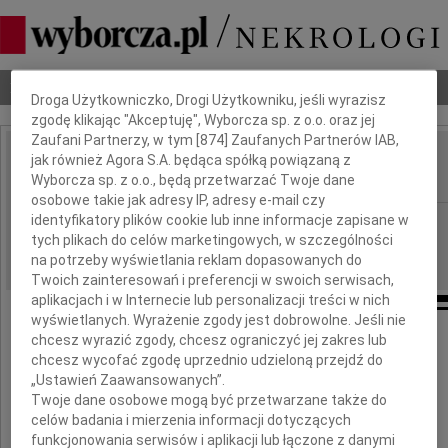
Dbamy o Twoją prywatność
Nekrologi
Odeszli
Poradnik pogrzebowy
Droga Użytkowniczko, Drogi Użytkowniku, jeśli wyrazisz
zgodę klikając "Akceptuję", Wyborcza sp. z o.o. oraz jej
Zaufani Partnerzy, w tym [
874
] Zaufanych Partnerów IAB,
jak również Agora S.A. będąca spółką powiązaną z
Jerzy Engländer
IMIĘ I NAZWISKO:
Wyborcza sp. z o.o., będą przetwarzać Twoje dane
osobowe takie jak adresy IP, adresy e-mail czy
identyfikatory plików cookie lub inne informacje zapisane w
Wrocław
REGION:
tych plikach do celów marketingowych, w szczególności
11.07.2024
DATA EMISJI:
na potrzeby wyświetlania reklam dopasowanych do
Twoich zainteresowań i preferencji w swoich serwisach,
aplikacjach i w Internecie lub personalizacji treści w nich
wyświetlanych. Wyrażenie zgody jest dobrowolne. Jeśli nie
chcesz wyrazić zgody, chcesz ograniczyć jej zakres lub
chcesz wycofać zgodę uprzednio udzieloną przejdź do
A kiedy po mnie zostaną,
„Ustawień Zaawansowanych”.
Skórzane buty na strychu
Twoje dane osobowe mogą być przetwarzane także do
celów badania i mierzenia informacji dotyczących
To wspomnij mnie czasem rano
funkcjonowania serwisów i aplikacji lub łączone z danymi