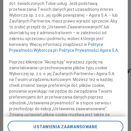
Przyjdź, posiedź przy mnie po cichu
dot. świadczonych Tobie usług. Jeśli podstawą
I nie płacz proszę, minęło.
przetwarzania Twoich danych jest uzasadniony interes
Wyborcza sp. z o.o., jej spółki powiązanej – Agora S.A. – lub
Jeszcze nie skończył się świat,
Zaufanych Partnerów, masz prawo wyrazić sprzeciw. Aby
Choć twardo mi się przysnęło.
to zrobić przejdź do „Ustawień Zaawansowanych” lub
skontaktuj się z administratorem – w zależności od
Pamięć jest wieczna jak wiatr.
zakresu sprzeciwu i podmiotu, wobec którego jest
kierowany. Więcej informacji znajdziesz w
Polityce
Mojemu kochanemu Bratu
Prywatności Wyborcza.pl
i
Polityce Prywatności Agora S.A.
Poprzez kliknięcie "Akceptuję" wyrażasz zgodę na
Jerzemu Engländerow
zainstalowanie i przechowywanie plików typu cookie
Wyborczej sp. z o. o. jej Zaufanych Partnerów i Agora S.A.
na Twoim urządzeniu końcowym. Możesz też w każdej
chwili zmienić swoje preferencje dot. plików cookie,
który odszedł 30.06.2024 roku.
ponownie wywołując narzędzie do zarządzania Twoimi
preferencjami dot. przetwarzania danych poprzez
odnośnik „Ustawienia prywatności” w stopce serwisu i
Siostra Rysia
przechodząc do sekcji „Ustawienia zaawansowane”.
Zmiana ustawień plików cookie możliwa jest także za
pomocą ustawień przeglądarki.
USTAWIENIA ZAAWANSOWANE