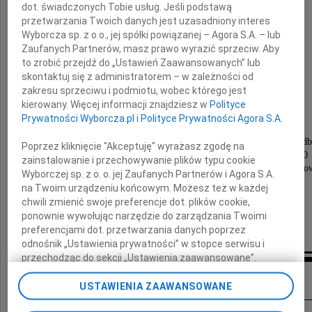
dot. świadczonych Tobie usług. Jeśli podstawą
przetwarzania Twoich danych jest uzasadniony interes
Wyborcza sp. z o.o., jej spółki powiązanej – Agora S.A. – lub
Zaufanych Partnerów, masz prawo wyrazić sprzeciw. Aby
Janusz Kidawa
to zrobić przejdź do „Ustawień Zaawansowanych” lub
skontaktuj się z administratorem – w zależności od
zakresu sprzeciwu i podmiotu, wobec którego jest
reżyser filmowy.
kierowany. Więcej informacji znajdziesz w
Polityce
Prywatności Wyborcza.pl
i
Polityce Prywatności Agora S.A.
Msza święta żałobna oraz uroczystości pogrzebowe odb
Poprzez kliknięcie "Akceptuję" wyrażasz zgodę na
w dniu 9 września 2010 roku o godzinie 12.00
zainstalowanie i przechowywanie plików typu cookie
w kaplicy na cmentarzu przy ulicy Francuskiej w Kato
Wyborczej sp. z o. o. jej Zaufanych Partnerów i Agora S.A.
na Twoim urządzeniu końcowym. Możesz też w każdej
Pogrążona w żałobie
chwili zmienić swoje preferencje dot. plików cookie,
ponownie wywołując narzędzie do zarządzania Twoimi
rodzina
preferencjami dot. przetwarzania danych poprzez
odnośnik „Ustawienia prywatności” w stopce serwisu i
przechodząc do sekcji „Ustawienia zaawansowane”.
Kondolencje
Zmiana ustawień plików cookie możliwa jest także za
pomocą ustawień przeglądarki.
USTAWIENIA ZAAWANSOWANE