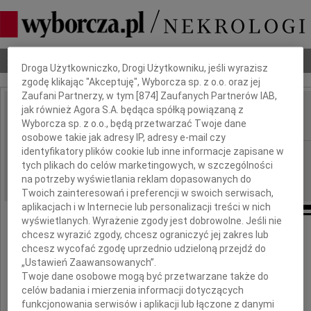
Dbamy o Twoją prywatność
Nekrologi
Odeszli
Poradnik pogrzebowy
Droga Użytkowniczko, Drogi Użytkowniku, jeśli wyrazisz
zgodę klikając "Akceptuję", Wyborcza sp. z o.o. oraz jej
Zaufani Partnerzy, w tym [
874
] Zaufanych Partnerów IAB,
jak również Agora S.A. będąca spółką powiązaną z
Janusz Kidawa
IMIĘ I NAZWISKO:
Wyborcza sp. z o.o., będą przetwarzać Twoje dane
osobowe takie jak adresy IP, adresy e-mail czy
identyfikatory plików cookie lub inne informacje zapisane w
Katowice
REGION:
tych plikach do celów marketingowych, w szczególności
07.09.2010
DATA EMISJI:
na potrzeby wyświetlania reklam dopasowanych do
Twoich zainteresowań i preferencji w swoich serwisach,
aplikacjach i w Internecie lub personalizacji treści w nich
wyświetlanych. Wyrażenie zgody jest dobrowolne. Jeśli nie
chcesz wyrazić zgody, chcesz ograniczyć jej zakres lub
Ze smutkiem i żalem zawiadamiamy,
chcesz wycofać zgodę uprzednio udzieloną przejdź do
że w dniu 4 września 2010 roku zmarł
„Ustawień Zaawansowanych”.
nasz ukochany Mąż, Ojciec, Brat i Dziadek
Twoje dane osobowe mogą być przetwarzane także do
celów badania i mierzenia informacji dotyczących
funkcjonowania serwisów i aplikacji lub łączone z danymi