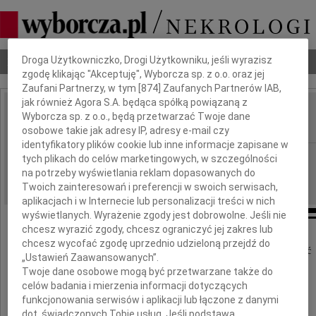
Dbamy o Twoją prywatność
Droga Użytkowniczko, Drogi Użytkowniku, jeśli wyrazisz
Nekrologi
Odeszli
Poradnik pogrzebowy
zgodę klikając "Akceptuję", Wyborcza sp. z o.o. oraz jej
Zaufani Partnerzy, w tym [
874
] Zaufanych Partnerów IAB,
jak również Agora S.A. będąca spółką powiązaną z
Jolanta Bigus
Wyborcza sp. z o.o., będą przetwarzać Twoje dane
IMIĘ I NAZWISKO:
osobowe takie jak adresy IP, adresy e-mail czy
identyfikatory plików cookie lub inne informacje zapisane w
Gdańsk
REGION:
tych plikach do celów marketingowych, w szczególności
na potrzeby wyświetlania reklam dopasowanych do
05.07.2024
DATA EMISJI:
Twoich zainteresowań i preferencji w swoich serwisach,
aplikacjach i w Internecie lub personalizacji treści w nich
wyświetlanych. Wyrażenie zgody jest dobrowolne. Jeśli nie
chcesz wyrazić zgody, chcesz ograniczyć jej zakres lub
chcesz wycofać zgodę uprzednio udzieloną przejdź do
Z głębokim smutkiem przyjęliśmy wiadomość
„Ustawień Zaawansowanych”.
o śmierci
Twoje dane osobowe mogą być przetwarzane także do
celów badania i mierzenia informacji dotyczących
funkcjonowania serwisów i aplikacji lub łączone z danymi
Jolanty Bigus
dot. świadczonych Tobie usług. Jeśli podstawą