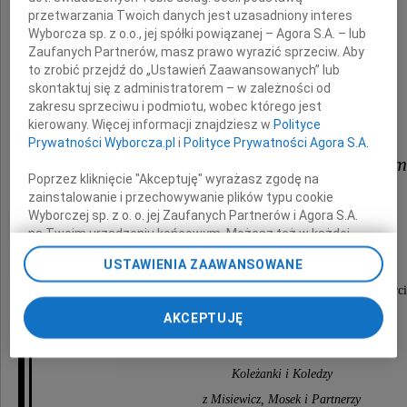
przetwarzania Twoich danych jest uzasadniony interes
Wyborcza sp. z o.o., jej spółki powiązanej – Agora S.A. – lub
Zaufanych Partnerów, masz prawo wyrazić sprzeciw. Aby
Mamy naszego Kolegi
to zrobić przejdź do „Ustawień Zaawansowanych” lub
skontaktuj się z administratorem – w zależności od
Piotra Bigusa
zakresu sprzeciwu i podmiotu, wobec którego jest
kierowany. Więcej informacji znajdziesz w
Polityce
Prywatności Wyborcza.pl
i
Polityce Prywatności Agora S.A.
Piotrze, łączymy się w żałobie i s
Poprzez kliknięcie "Akceptuję" wyrażasz zgodę na
z Tobą i Twoją Rodziną.
zainstalowanie i przechowywanie plików typu cookie
Wyborczej sp. z o. o. jej Zaufanych Partnerów i Agora S.A.
na Twoim urządzeniu końcowym. Możesz też w każdej
chwili zmienić swoje preferencje dot. plików cookie,
USTAWIENIA ZAAWANSOWANE
Jesteśmy przy Was sercem i myślami
ponownie wywołując narzędzie do zarządzania Twoimi
preferencjami dot. przetwarzania danych poprzez
pełnymi głębokiego współczucia, otuchy i wsparci
odnośnik „Ustawienia prywatności” w stopce serwisu i
AKCEPTUJĘ
przechodząc do sekcji „Ustawienia zaawansowane”.
Zmiana ustawień plików cookie możliwa jest także za
pomocą ustawień przeglądarki.
Koleżanki i Koledzy
My, nasi Zaufani Partnerzy i Agora S.A. możemy
z Misiewicz, Mosek i Partnerzy