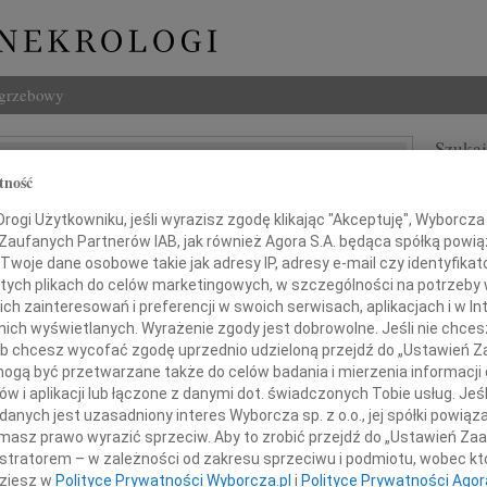
ogrzebowy
Szukaj
Szwarc
tność
Imię i na
ogi Użytkowniku, jeśli wyrazisz zgodę klikając "Akceptuję", Wyborcza sp
ODE.S3, Kielce
 Zaufanych Partnerów IAB, jak również Agora S.A. będąca spółką powi
Twoje dane osobowe takie jak adresy IP, adresy e-mail czy identyfikato
 tych plikach do celów marketingowych, w szczególności na potrzeby 
INNE NE
 zainteresowań i preferencji w swoich serwisach, aplikacjach i w Int
Wiesł
w nich wyświetlanych. Wyrażenie zgody jest dobrowolne. Jeśli nie chce
Wiesł
 lub chcesz wycofać zgodę uprzednio udzieloną przejdź do „Ustawień
Iwona
gą być przetwarzane także do celów badania i mierzenia informacji
Z głę
w i aplikacji lub łączone z danymi dot. świadczonych Tobie usług. Jeś
ębokim żalem zawiadamiamy,
Alina
nych jest uzasadniony interes Wyborcza sp. z o.o., jej spółki powiąza
zerwca 2024 roku zmarła w wieku 90 lat
Dnia 
masz prawo wyrazić sprzeciw. Aby to zrobić przejdź do „Ustawień Z
Halin
 kochana Żona, Mama i Babcia
istratorem – w zależności od zakresu sprzeciwu i podmiotu, wobec któ
Dnia 
dziesz w
Polityce Prywatności Wyborcza.pl
i
Polityce Prywatności Agor