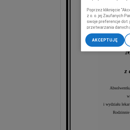
Poprzez kliknięcie "Ak
z o. o. jej Zaufanych 
swoje preferencje dot.
przetwarzania danych 
„Ustawienia zaawansow
AKCEPTUJĘ
My, nasi Zaufani Part
M
dokładnych danych geol
Przechowywanie informa
treści, badnie odbiorcó
z
Absolwentka
w
i wydziału leka
Rodzinnie