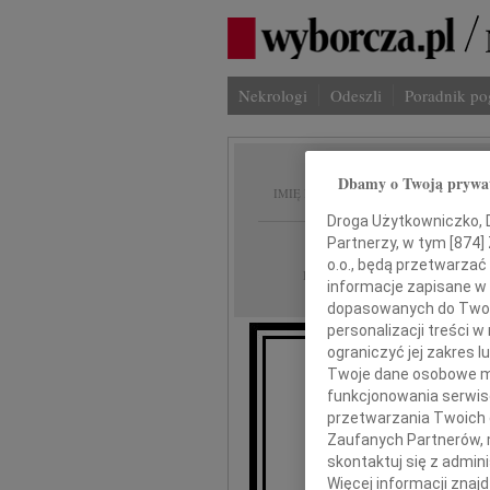
Nekrologi
Odeszli
Poradnik p
Maria 
Dbamy o Twoją prywa
IMIĘ I NAZWISKO:
Droga Użytkowniczko, Dr
GAZETA_AREA_C
Partnerzy, w tym [
874
]
REGION:
o.o., będą przetwarzać 
01.07.2024
DATA EMISJI:
informacje zapisane w
dopasowanych do Twoich
personalizacji treści 
ograniczyć jej zakres
Twoje dane osobowe mo
funkcjonowania serwisó
Z gł
przetwarzania Twoich da
że w dniu 26 c
Zaufanych Partnerów, 
nasza
skontaktuj się z admin
Więcej informacji znaj