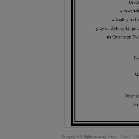
Urocz
w czwartek
w kaplicy na 
przy ul. Żytniej 42, po
na Cmentarzu Ewa
Po
Mą
Organiz
jes
Copyright © Wyborcza sp. z o.o.
O nas
St