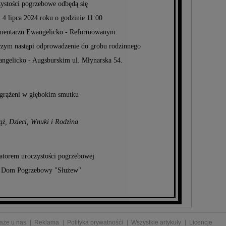
ystości pogrzebowe odbędą się
 4 lipca 2024 roku o godzinie 11:00
Cmentarzu Ewangelicko - Reformowanym
 czym nastąpi odprowadzenie do grobu rodzinnego
ngelicko - Augsburskim ul. Młynarska 54.
grążeni w głębokim smutku
ż, Dzieci, Wnuki i Rodzina
atorem uroczystości pogrzebowej
t Dom Pogrzebowy "Służew"
aże u nas
Reklama
Polityka prywatnośći
Wszystkie artykuły
Licencje