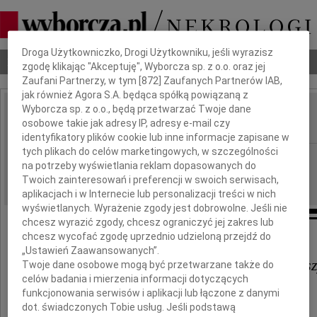
Dbamy o Twoją prywatność
Droga Użytkowniczko, Drogi Użytkowniku, jeśli wyrazisz
Nekrologi
Odeszli
Poradnik pogrzebowy
zgodę klikając "Akceptuję", Wyborcza sp. z o.o. oraz jej
Zaufani Partnerzy, w tym [
872
] Zaufanych Partnerów IAB,
jak również Agora S.A. będąca spółką powiązaną z
Wyborcza sp. z o.o., będą przetwarzać Twoje dane
Danuta Kowalska
osobowe takie jak adresy IP, adresy e-mail czy
IMIĘ I NAZWISKO:
identyfikatory plików cookie lub inne informacje zapisane w
tych plikach do celów marketingowych, w szczególności
Gdańsk
REGION:
na potrzeby wyświetlania reklam dopasowanych do
27.06.2024
DATA EMISJI:
Twoich zainteresowań i preferencji w swoich serwisach,
aplikacjach i w Internecie lub personalizacji treści w nich
wyświetlanych. Wyrażenie zgody jest dobrowolne. Jeśli nie
chcesz wyrazić zgody, chcesz ograniczyć jej zakres lub
chcesz wycofać zgodę uprzednio udzieloną przejdź do
Koleżance
„Ustawień Zaawansowanych”.
Urszuli Kowalskiej i Jej Najbliżs
Twoje dane osobowe mogą być przetwarzane także do
celów badania i mierzenia informacji dotyczących
funkcjonowania serwisów i aplikacji lub łączone z danymi
dot. świadczonych Tobie usług. Jeśli podstawą
serdeczne wyrazy współczucia