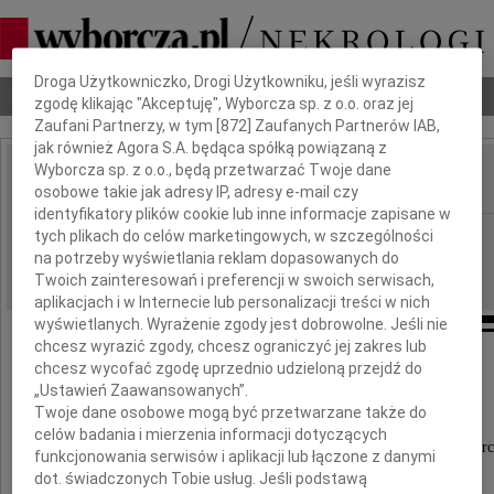
Dbamy o Twoją prywatność
Droga Użytkowniczko, Drogi Użytkowniku, jeśli wyrazisz
Nekrologi
Odeszli
Poradnik pogrzebowy
zgodę klikając "Akceptuję", Wyborcza sp. z o.o. oraz jej
Zaufani Partnerzy, w tym [
872
] Zaufanych Partnerów IAB,
jak również Agora S.A. będąca spółką powiązaną z
Wyborcza sp. z o.o., będą przetwarzać Twoje dane
osobowe takie jak adresy IP, adresy e-mail czy
IMIĘ I NAZWISKO:
identyfikatory plików cookie lub inne informacje zapisane w
Wrocław
tych plikach do celów marketingowych, w szczególności
REGION:
na potrzeby wyświetlania reklam dopasowanych do
25.06.2024
DATA EMISJI:
Twoich zainteresowań i preferencji w swoich serwisach,
aplikacjach i w Internecie lub personalizacji treści w nich
wyświetlanych. Wyrażenie zgody jest dobrowolne. Jeśli nie
chcesz wyrazić zgody, chcesz ograniczyć jej zakres lub
chcesz wycofać zgodę uprzednio udzieloną przejdź do
Pani dr Ewie Gruszce
„Ustawień Zaawansowanych”.
Twoje dane osobowe mogą być przetwarzane także do
celów badania i mierzenia informacji dotyczących
wyrazy głębokiego współczucia z powodu śmierc
funkcjonowania serwisów i aplikacji lub łączone z danymi
dot. świadczonych Tobie usług. Jeśli podstawą