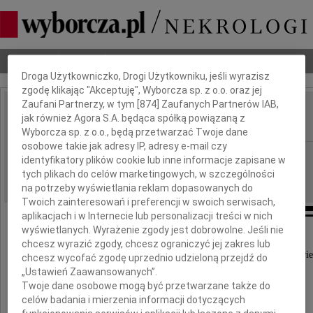
Dbamy o Twoją prywatność
Nekrologi
Odeszli
Poradnik pogrzebowy
Droga Użytkowniczko, Drogi Użytkowniku, jeśli wyrazisz
zgodę klikając "Akceptuję", Wyborcza sp. z o.o. oraz jej
Zaufani Partnerzy, w tym [
874
] Zaufanych Partnerów IAB,
Marta Jankowska
jak również Agora S.A. będąca spółką powiązaną z
IMIĘ I NAZWISKO:
Wyborcza sp. z o.o., będą przetwarzać Twoje dane
osobowe takie jak adresy IP, adresy e-mail czy
Warszawa
REGION:
identyfikatory plików cookie lub inne informacje zapisane w
tych plikach do celów marketingowych, w szczególności
21.06.2024
DATA EMISJI:
na potrzeby wyświetlania reklam dopasowanych do
Twoich zainteresowań i preferencji w swoich serwisach,
aplikacjach i w Internecie lub personalizacji treści w nich
wyświetlanych. Wyrażenie zgody jest dobrowolne. Jeśli nie
chcesz wyrazić zgody, chcesz ograniczyć jej zakres lub
Dnia 15 czerwca 2024 roku zmarła w Warszawie
chcesz wycofać zgodę uprzednio udzieloną przejdź do
„Ustawień Zaawansowanych”.
Twoje dane osobowe mogą być przetwarzane także do
celów badania i mierzenia informacji dotyczących