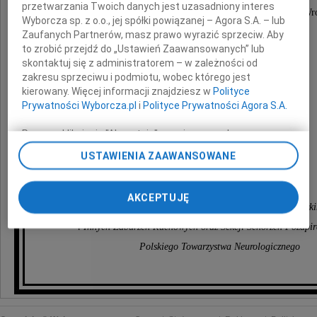
przetwarzania Twoich danych jest uzasadniony interes
Uniwersytetu Medycznego im. Piastów Śląskich we Wr
Wyborcza sp. z o.o., jej spółki powiązanej – Agora S.A. – lub
Zaufanych Partnerów, masz prawo wyrazić sprzeciw. Aby
to zrobić przejdź do „Ustawień Zaawansowanych” lub
skontaktuj się z administratorem – w zależności od
zakresu sprzeciwu i podmiotu, wobec którego jest
kierowany. Więcej informacji znajdziesz w
Polityce
z powodu śmierci
Prywatności Wyborcza.pl
i
Polityce Prywatności Agora S.A.
Mamy
Poprzez kliknięcie "Akceptuję" wyrażasz zgodę na
zainstalowanie i przechowywanie plików typu cookie
USTAWIENIA ZAAWANSOWANE
Wyborczej sp. z o. o. jej Zaufanych Partnerów i Agora S.A.
składa
na Twoim urządzeniu końcowym. Możesz też w każdej
chwili zmienić swoje preferencje dot. plików cookie,
AKCEPTUJĘ
ponownie wywołując narzędzie do zarządzania Twoimi
Zarząd Główny Polskiego Towarzystwa Choroby Park
preferencjami dot. przetwarzania danych poprzez
i Innych Zaburzeń Ruchowych oraz Sekcji Schorzeń Pozap
odnośnik „Ustawienia prywatności” w stopce serwisu i
Polskiego Towarzystwa Neurologicznego
przechodząc do sekcji „Ustawienia zaawansowane”.
Zmiana ustawień plików cookie możliwa jest także za
pomocą ustawień przeglądarki.
My, nasi Zaufani Partnerzy i Agora S.A. możemy