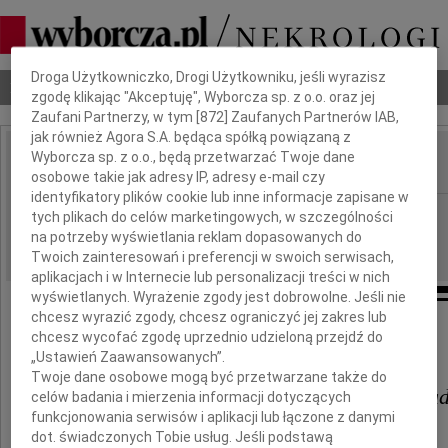
Dbamy o Twoją prywatność
Droga Użytkowniczko, Drogi Użytkowniku, jeśli wyrazisz
Nekrologi
Odeszli
Poradnik pogrzebowy
zgodę klikając "Akceptuję", Wyborcza sp. z o.o. oraz jej
Zaufani Partnerzy, w tym [
872
] Zaufanych Partnerów IAB,
jak również Agora S.A. będąca spółką powiązaną z
Wyborcza sp. z o.o., będą przetwarzać Twoje dane
IMIĘ I NAZWISKO:
osobowe takie jak adresy IP, adresy e-mail czy
identyfikatory plików cookie lub inne informacje zapisane w
Wrocław
REGION:
tych plikach do celów marketingowych, w szczególności
na potrzeby wyświetlania reklam dopasowanych do
21.06.2024
DATA EMISJI:
Twoich zainteresowań i preferencji w swoich serwisach,
aplikacjach i w Internecie lub personalizacji treści w nich
wyświetlanych. Wyrażenie zgody jest dobrowolne. Jeśli nie
chcesz wyrazić zgody, chcesz ograniczyć jej zakres lub
chcesz wycofać zgodę uprzednio udzieloną przejdź do
Wyrazy głębokiego współczucia dla
„Ustawień Zaawansowanych”.
Twoje dane osobowe mogą być przetwarzane także do
dr hab. Sławomira Budrewicza, prof. n
celów badania i mierzenia informacji dotyczących
funkcjonowania serwisów i aplikacji lub łączone z danymi
dot. świadczonych Tobie usług. Jeśli podstawą
Kierownika Kliniki Neurologii