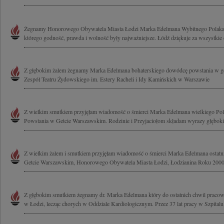
Żegnamy Honorowego Obywatela Miasta Łodzi Marka Edelmana Wybitnego Polaka, 
którego godność, prawda i wolność były najważniejsze. Łódź dziękuje za wszystkie 
Z głębokim żalem żegnamy Marka Edelmana bohaterskiego dowódcę powstania w ge
Zespół Teatru Żydowskiego im. Estery Racheli i Idy Kamińskich w Warszawie
Z wielkim smutkiem przyjęłam wiadomość o śmierci Marka Edelmana wielkiego Pola
Powstania w Getcie Warszawskim. Rodzinie i Przyjaciołom składam wyrazy głęboki
Z wielkim żalem i smutkiem przyjęłam wiadomość o śmierci Marka Edelmana ostat
Getcie Warszawskim, Honorowego Obywatela Miasta Łodzi, Łodzianina Roku 2000,
Z głębokim smutkiem żegnamy dr. Marka Edelmana który do ostatnich chwil pracow
w Łodzi, lecząc chorych w Oddziale Kardiologicznym. Przez 37 lat pracy w Szpitalu 