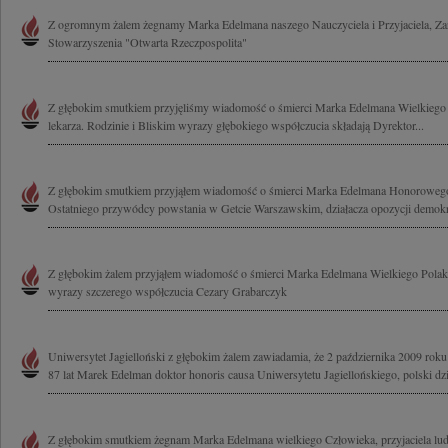
Z ogromnym żalem żegnamy Marka Edelmana naszego Nauczyciela i Przyjaciela, Za
Stowarzyszenia "Otwarta Rzeczpospolita"
Z głębokim smutkiem przyjęliśmy wiadomość o śmierci Marka Edelmana Wielkiego 
lekarza. Rodzinie i Bliskim wyrazy głębokiego współczucia składają Dyrektor...
Z głębokim smutkiem przyjąłem wiadomość o śmierci Marka Edelmana Honorowego
Ostatniego przywódcy powstania w Getcie Warszawskim, działacza opozycji demokra
Z głębokim żalem przyjąłem wiadomość o śmierci Marka Edelmana Wielkiego Polaka
wyrazy szczerego współczucia Cezary Grabarczyk
Uniwersytet Jagielloński z głębokim żalem zawiadamia, że 2 października 2009 ro
87 lat Marek Edelman doktor honoris causa Uniwersytetu Jagiellońskiego, polski dzia
Z głębokim smutkiem żegnam Marka Edelmana wielkiego Człowieka, przyjaciela ludz