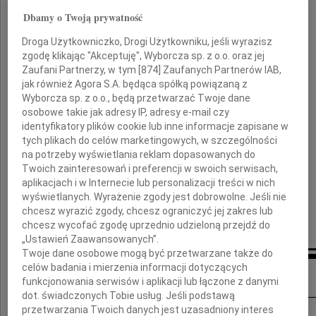
Dbamy o Twoją prywatność
Honorowego Obywatela Miasta Łodzi,
Droga Użytkowniczko, Drogi Użytkowniku, jeśli wyrazisz
wybitnego lekarza i wspaniałego Człowieka.
zgodę klikając "Akceptuję", Wyborcza sp. z o.o. oraz jej
Zaufani Partnerzy, w tym [
874
] Zaufanych Partnerów IAB,
jak również Agora S.A. będąca spółką powiązaną z
Rodzinie i Najbliższym
Wyborcza sp. z o.o., będą przetwarzać Twoje dane
osobowe takie jak adresy IP, adresy e-mail czy
identyfikatory plików cookie lub inne informacje zapisane w
wyrazy szczerego współczucia
tych plikach do celów marketingowych, w szczególności
na potrzeby wyświetlania reklam dopasowanych do
składa
Twoich zainteresowań i preferencji w swoich serwisach,
aplikacjach i w Internecie lub personalizacji treści w nich
Sylwester Pawłowski
wyświetlanych. Wyrażenie zgody jest dobrowolne. Jeśli nie
chcesz wyrazić zgody, chcesz ograniczyć jej zakres lub
Poseł na Sejm RP
chcesz wycofać zgodę uprzednio udzieloną przejdź do
„Ustawień Zaawansowanych”.
Twoje dane osobowe mogą być przetwarzane także do
celów badania i mierzenia informacji dotyczących
Inne kondolencje
funkcjonowania serwisów i aplikacji lub łączone z danymi
dot. świadczonych Tobie usług. Jeśli podstawą
przetwarzania Twoich danych jest uzasadniony interes