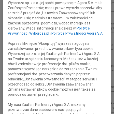
Z ogromnym żalem przyjęliśmy wiadomość o śmierci Marka Edelmana ostatniego p
Wyborcza sp. z o.o., jej spółki powiązanej – Agora S.A. – lub
Warszawskim, patrioty, bohatera, autorytetu i wspaniałego człowieka Rodzinie i...
Zaufanych Partnerów, masz prawo wyrazić sprzeciw. Aby
to zrobić przejdź do „Ustawień Zaawansowanych” lub
skontaktuj się z administratorem – w zależności od
zakresu sprzeciwu i podmiotu, wobec którego jest
Z ogromnym smutkiem przyjęliśmy wiadomość o śmierci Marka Edelmana ostatnie
getcie warszawskim, lekarza, działacza społecznego i polityka Rodzinie i Najbliższy
kierowany. Więcej informacji znajdziesz w
Polityce
Prywatności Wyborcza.pl
i
Polityce Prywatności Agora S.A.
Poprzez kliknięcie "Akceptuję" wyrażasz zgodę na
Żegnamy Marka Edelmana naszego Przyjaciela i towarzysza broni Łączymy wyrazy 
zainstalowanie i przechowywanie plików typu cookie
Ani, Olka i całej Rodziny Luba Gawisar "Zielona Marysia" Pnina Grynszpan-Frymer
Wyborczej sp. z o. o. jej Zaufanych Partnerów i Agora S.A.
na Twoim urządzeniu końcowym. Możesz też w każdej
chwili zmienić swoje preferencje dot. plików cookie,
W piątek, 9 października 2009 roku na Placu Bohaterów Getta o godzinie 11.00 że
ponownie wywołując narzędzie do zarządzania Twoimi
Dziadka Marka Edelmana Aleksander i Zosia, Ania, François, Tomek, Liza i Laurence
preferencjami dot. przetwarzania danych poprzez
odnośnik „Ustawienia prywatności” w stopce serwisu i
przechodząc do sekcji „Ustawienia zaawansowane”.
Odszedł Marek Edelman 1919 - 2009 Z Najbliższymi łączymy się w bólu przyjaciele
Zmiana ustawień plików cookie możliwa jest także za
pomocą ustawień przeglądarki.
Marek Edelman 1919 - 2009 ostatni dowódca powstania w getcie, wybitny lekarz kar
My, nasi Zaufani Partnerzy i Agora S.A. możemy
Solidarności, lider opozycji demokratycznej w Polsce, odznaczony Orderem Orła Biał
przetwarzać dane osobowe w następujących