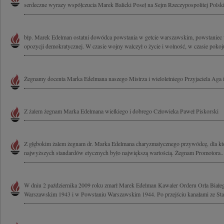
serdeczne wyrazy współczucia Marek Balicki Poseł na Sejm Rzeczypospolitej Polski
błp. Marek Edelman ostatni dowódca powstania w getcie warszawskim, powstaniec w
opozycji demokratycznej. W czasie wojny walczył o życie i wolność, w czasie pokoju
Żegnamy docenta Marka Edelmana naszego Mistrza i wieloletniego Przyjaciela Aga i
Z żalem żegnam Marka Edelmana wielkiego i dobrego Człowieka Paweł Piskorski
Z głębokim żalem żegnam dr. Marka Edelmana charyzmatycznego przywódcę, dla któ
najwyższych standardów etycznych było największą wartością. Żegnam Promotora..
W dniu 2 października 2009 roku zmarł Marek Edelman Kawaler Orderu Orła Białeg
Warszawskim 1943 i w Powstaniu Warszawskim 1944. Po przejściu kanałami ze Star