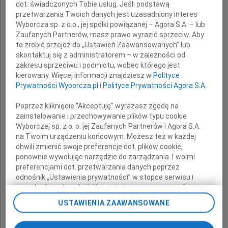
dot. świadczonych Tobie usług. Jeśli podstawą
przetwarzania Twoich danych jest uzasadniony interes
Wyborcza sp. z o.o., jej spółki powiązanej – Agora S.A. – lub
Wojciech Kubiński
Zaufanych Partnerów, masz prawo wyrazić sprzeciw. Aby
to zrobić przejdź do „Ustawień Zaawansowanych” lub
skontaktuj się z administratorem – w zależności od
wyrazy szczerego współczucia
zakresu sprzeciwu i podmiotu, wobec którego jest
kierowany. Więcej informacji znajdziesz w
Polityce
Prywatności Wyborcza.pl
i
Polityce Prywatności Agora S.A.
Najbliższym
Poprzez kliknięcie "Akceptuję" wyrażasz zgodę na
zainstalowanie i przechowywanie plików typu cookie
Wyborczej sp. z o. o. jej Zaufanych Partnerów i Agora S.A.
na Twoim urządzeniu końcowym. Możesz też w każdej
składają
chwili zmienić swoje preferencje dot. plików cookie,
ponownie wywołując narzędzie do zarządzania Twoimi
prokuratorzy i współpracownicy
preferencjami dot. przetwarzania danych poprzez
odnośnik „Ustawienia prywatności” w stopce serwisu i
z Prokuratury Regionalnej we Wrocławiu
przechodząc do sekcji „Ustawienia zaawansowane”.
i Prokuratury Okręgowej we Wrocławiu
Zmiana ustawień plików cookie możliwa jest także za
USTAWIENIA ZAAWANSOWANE
pomocą ustawień przeglądarki.