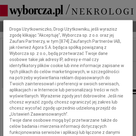
Dbamy o Twoją prywatność
Nekrologi
Odeszli
Poradnik pogrzebowy
Droga Użytkowniczko, Drogi Użytkowniku, jeśli wyrazisz
zgodę klikając "Akceptuję", Wyborcza sp. z o.o. oraz jej
Zaufani Partnerzy, w tym [
874
] Zaufanych Partnerów IAB,
jak również Agora S.A. będąca spółką powiązaną z
Wojciech Kubiński
Wyborcza sp. z o.o., będą przetwarzać Twoje dane
IMIĘ I NAZWISKO:
osobowe takie jak adresy IP, adresy e-mail czy
identyfikatory plików cookie lub inne informacje zapisane w
Wrocław
REGION:
tych plikach do celów marketingowych, w szczególności
17.06.2024
DATA EMISJI:
na potrzeby wyświetlania reklam dopasowanych do
Twoich zainteresowań i preferencji w swoich serwisach,
aplikacjach i w Internecie lub personalizacji treści w nich
wyświetlanych. Wyrażenie zgody jest dobrowolne. Jeśli nie
chcesz wyrazić zgody, chcesz ograniczyć jej zakres lub
chcesz wycofać zgodę uprzednio udzieloną przejdź do
Zmarł
„Ustawień Zaawansowanych”.
Twoje dane osobowe mogą być przetwarzane także do
celów badania i mierzenia informacji dotyczących
prokurator byłej Prokuratury Apelacyjnej
funkcjonowania serwisów i aplikacji lub łączone z danymi
i Prokuratury Okręgowej we Wrocławiu