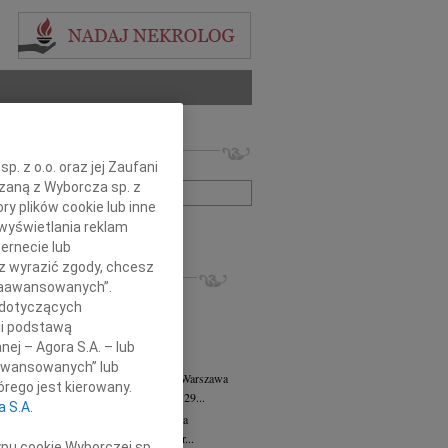
 nekrologów i wspomnień
. z o.o. oraz jej Zaufani
zwisko lub numer ogłoszenia:
ązaną z Wyborcza sp. z
ry plików cookie lub inne
wyświetlania reklam
+ szukanie zaawansowane
ernecie lub
sz wyrazić zgody, chcesz
KROLOGI
 Zaawansowanych”.
8.2026
Warszawa
 dotyczących
anie Wydziału dr hab. Julii Kubisie,...
li podstawą
8.2026
Warszawa
nej – Agora S.A. – lub
j kochanej i dzielnej Marylce Butruk...
aawansowanych” lub
 Tadeusz Duniec
wiek: 79
07.08.2026
Warszawa
rego jest kierowany.
lkim żalem przyjęliśmy wiadomość, że 29...
a S.A.
rzata Kościelska
07.08.2026
Warszawa
u 3 sierpnia 2026 roku zmarła Profesor...
ypu cookie Wyborczej sp.