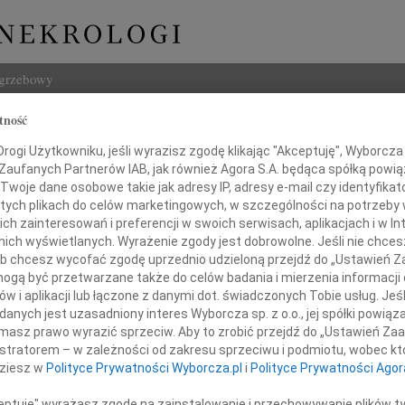
ogrzebowy
tność
Szukaj
Góralewicz
ogi Użytkowniku, jeśli wyrazisz zgodę klikając "Akceptuję", Wyborcza sp
Imię i na
 Zaufanych Partnerów IAB, jak również Agora S.A. będąca spółką powi
Twoje dane osobowe takie jak adresy IP, adresy e-mail czy identyfikato
 tych plikach do celów marketingowych, w szczególności na potrzeby 
 zainteresowań i preferencji w swoich serwisach, aplikacjach i w Int
w nich wyświetlanych. Wyrażenie zgody jest dobrowolne. Jeśli nie chce
INNE NE
 lub chcesz wycofać zgodę uprzednio udzieloną przejdź do „Ustawień
07.0
gą być przetwarzane także do celów badania i mierzenia informacji
Dziek
w i aplikacji lub łączone z danymi dot. świadczonych Tobie usług. Jeś
07.0
nych jest uzasadniony interes Wyborcza sp. z o.o., jej spółki powiąza
lem i głębokim smutkiem przyjęliśmy
Nasze
masz prawo wyrazić sprzeciw. Aby to zrobić przejdź do „Ustawień Z
wiadomość o śmierci
Jacek
istratorem – w zależności od zakresu sprzeciwu i podmiotu, wobec któ
Z wie
dziesz w
Polityce Prywatności Wyborcza.pl
i
Polityce Prywatności Agor
Małgo
W dni
ceptuję" wyrażasz zgodę na zainstalowanie i przechowywanie plików t