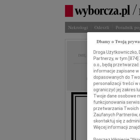
Nekrologi
Odeszli
Poradnik p
Dbamy o Twoją prywa
Hanna 
Droga Użytkowniczko, Dr
IMIĘ I NAZWISKO:
Partnerzy, w tym [
874
]
o.o., będą przetwarzać 
Warszawa
REGION:
informacje zapisane w
dopasowanych do Twoich
12.06.2024
DATA EMISJI:
personalizacji treści 
ograniczyć jej zakres
Twoje dane osobowe mo
funkcjonowania serwisó
przetwarzania Twoich da
Z wielkim ża
Zaufanych Partnerów, 
skontaktuj się z admin
Więcej informacji znaj
Poprzez kliknięcie "Ak