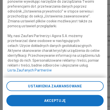
ponownie wywołując narzędzie do zarządzania Twoimi
preferencjami dot. przetwarzania danych poprzez
odnośnik „Ustawienia prywatności” w stopce serwisu i
Z głębokim smutkiem żegnamy Igora Ostrowskiego wieloletniego członka Rady F
przechodząc do sekcji „Ustawienia zaawansowane”.
znakomitego prawnika, państwowca, człowieka o rozległych zainteresowaniach, z
Zmiana ustawień plików cookie możliwa jest także za
pomocą ustawień przeglądarki.
My, nasi Zaufani Partnerzy i Agora S.A. możemy
Z głębokim żalem przyjęliśmy wiadomość o śmierci Igora Ostrowskiego przyjacie
Towarzystwa Zachęty Sztuk Pięknych w latach 2013-2023. Igor Ostrowski był mi
przetwarzać dane osobowe w następujących
celach:
Użycie dokładnych danych geolokalizacyjnych.
Aktywne skanowanie charakterystyki urządzenia do celów
identyfikacji. Przechowywanie informacji na urządzeniu lub
Wyrazy głębokiego współczucia Rodzinie i Najbliższym naszego zmarłego Kolegi
dostęp do nich. Spersonalizowane reklamy i treści, pomiar
Koleżanki i Koledzy z White & Case
reklam i treści, badnie odbiorców i ulepszanie usług.
Lista Zaufanych Partnerów
Boleśnie dotknięci śmiercią mecenasa Igora Ostrowskiego wybitnego prawnika, 
społecznego, a przede wszystkim szlachetnego i dobrego Człowieka łączymy się w
USTAWIENIA ZAAWANSOWANE
W 25 maja 2024 roku odszedł Igor Ostrowski przedwcześnie i za wcześnie Będzi
AKCEPTUJĘ
Wojtek Kozłowski