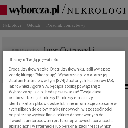
Nekrologi
Odeszli
Poradnik pogrzebowy
Igor Ostrowski
IMIĘ I NAZWISKO:
Dbamy o Twoją prywatność
Warszawa
REGION:
Droga Użytkowniczko, Drogi Użytkowniku, jeśli wyrazisz
07.06.2024
DATA EMISJI:
zgodę klikając "Akceptuję", Wyborcza sp. z o.o. oraz jej
Zaufani Partnerzy, w tym [
874
] Zaufanych Partnerów IAB,
jak również Agora S.A. będąca spółką powiązaną z
Wyborcza sp. z o.o., będą przetwarzać Twoje dane
osobowe takie jak adresy IP, adresy e-mail czy
identyfikatory plików cookie lub inne informacje zapisane w
Ninie Ostrowskiej
tych plikach do celów marketingowych, w szczególności
na potrzeby wyświetlania reklam dopasowanych do
głębokie wyrazy współczucia
Twoich zainteresowań i preferencji w swoich serwisach,
z powodu śmierci
aplikacjach i w Internecie lub personalizacji treści w nich