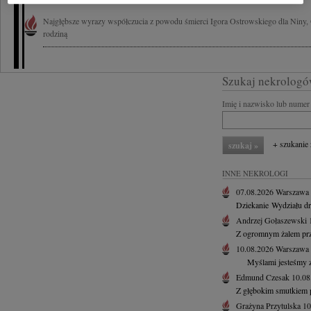
Najgłębsze wyrazy współczucia z powodu śmierci Igora Ostrowskiego dla Niny, O
rodziną
Szukaj nekrologó
Imię i nazwisko lub numer 
+ szukanie
INNE NEKROLOGI
07.08.2026
Warszawa
Dziekanie Wydziału dr h
Andrzej Gołaszewski
Z ogromnym żalem prz
10.08.2026
Warszawa
Myślami jesteśmy z.
Edmund Czesak
10.0
Z głębokim smutkiem p
Grażyna Przytulska
10