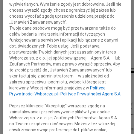
Syna
wyświetlanych. Wyrażenie zgody jest dobrowolne. Jeśli nie
chcesz wyrazić zgody, chcesz ograniczyć jej zakres lub
chcesz wycofać zgodę uprzednio udzieloną przejdź do
Igora
„Ustawień Zaawansowanych”.
Twoje dane osobowe mogą być przetwarzane także do
celów badania i mierzenia informacji dotyczących
składają
funkcjonowania serwisów i aplikacji lub łączone z danymi
dot. świadczonych Tobie usług. Jeśli podstawą
Barbara, Katarzyna, Marta i Zofia
przetwarzania Twoich danych jest uzasadniony interes
Wyborcza sp. z o.o., jej spółki powiązanej – Agora S.A. – lub
Zaufanych Partnerów, masz prawo wyrazić sprzeciw. Aby
to zrobić przejdź do „Ustawień Zaawansowanych” lub
skontaktuj się z administratorem – w zależności od
Inne kondolencje
zakresu sprzeciwu i podmiotu, wobec którego jest
kierowany. Więcej informacji znajdziesz w
Polityce
Prywatności Wyborcza.pl
i
Polityce Prywatności Agora S.A.
W zbyt młodym wieku odszedł mój przyjaciel Igor Ostrowski Umierał tak jak żył
Poprzez kliknięcie "Akceptuję" wyrażasz zgodę na
uśmiechem i poczuciem humoru, kochany przez bliskich, na trzech kontynentach. 
zainstalowanie i przechowywanie plików typu cookie
Wyborczej sp. z o. o. jej Zaufanych Partnerów i Agora S.A.
na Twoim urządzeniu końcowym. Możesz też w każdej
Z głębokim żalem przyjęliśmy wiadomość o śmierci mecenasa Igora Ostrowskieg
chwili zmienić swoje preferencje dot. plików cookie,
najszczersze kondolencje składają partnerzy, pracownicy i współpracownicy...