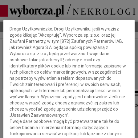
Dbamy o Twoją prywatność
Nekrologi
Odeszli
Poradnik pogrzebowy
Droga Użytkowniczko, Drogi Użytkowniku, jeśli wyrazisz
zgodę klikając "Akceptuję", Wyborcza sp. z o.o. oraz jej
Zaufani Partnerzy, w tym [
872
] Zaufanych Partnerów IAB,
jak również Agora S.A. będąca spółką powiązaną z
Zenon Wechmann
Wyborcza sp. z o.o., będą przetwarzać Twoje dane
IMIĘ I NAZWISKO:
osobowe takie jak adresy IP, adresy e-mail czy
identyfikatory plików cookie lub inne informacje zapisane w
Poznań
REGION:
tych plikach do celów marketingowych, w szczególności
24.05.2024
DATA EMISJI:
na potrzeby wyświetlania reklam dopasowanych do
Twoich zainteresowań i preferencji w swoich serwisach,
aplikacjach i w Internecie lub personalizacji treści w nich
wyświetlanych. Wyrażenie zgody jest dobrowolne. Jeśli nie
chcesz wyrazić zgody, chcesz ograniczyć jej zakres lub
Z głębokim żalem i smutkiem przyjęliśmy wiadomość, że
chcesz wycofać zgodę uprzednio udzieloną przejdź do
„Ustawień Zaawansowanych”.
Twoje dane osobowe mogą być przetwarzane także do
celów badania i mierzenia informacji dotyczących
funkcjonowania serwisów i aplikacji lub łączone z danymi