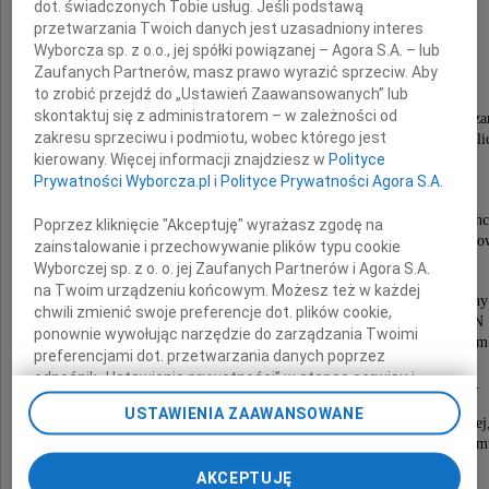
dot. świadczonych Tobie usług. Jeśli podstawą
major
przetwarzania Twoich danych jest uzasadniony interes
Zenon Wechmann
Wyborcza sp. z o.o., jej spółki powiązanej – Agora S.A. – lub
Zaufanych Partnerów, masz prawo wyrazić sprzeciw. Aby
to zrobić przejdź do „Ustawień Zaawansowanych” lub
skontaktuj się z administratorem – w zależności od
Harcerz, uczestnik drugiej konspiracji o pseudonimie "Cza
zakresu sprzeciwu i podmiotu, wobec którego jest
aresztowany w 1952 r., więzień Rawicza, obozów pracy w Potulic
kierowany. Więcej informacji znajdziesz w
Polityce
uczestnik Poznańskiego Czerwca 1956.
Prywatności Wyborcza.pl
i
Polityce Prywatności Agora S.A.
Zaangażowany w działalność "Solidarności",
w wolnej Polsce przewodniczący Wojewódzkiej Rady Kombatanc
Poprzez kliknięcie "Akceptuję" wyrażasz zgodę na
prezes Związku Więźniów Politycznych Okresu Stalino
zainstalowanie i przechowywanie plików typu cookie
Oddział Wielkopolska.
Wyborczej sp. z o. o. jej Zaufanych Partnerów i Agora S.A.
na Twoim urządzeniu końcowym. Możesz też w każdej
Za swoje pełne poświęcenia Polsce życie uhonorowany
chwili zmienić swoje preferencje dot. plików cookie,
Krzyżem Wolności i Solidarności, Nagrodą Honorową Prezesa IPN "
ponownie wywołując narzędzie do zarządzania Twoimi
złotym medalem "Reipublicae Memoriae Meritum
preferencjami dot. przetwarzania danych poprzez
W 2023 r. odznaczony przez Prezydenta RP
odnośnik „Ustawienia prywatności” w stopce serwisu i
Krzyżem Wielkim Orderu Odrodzenia Polski.
przechodząc do sekcji „Ustawienia zaawansowane”.
USTAWIENIA ZAAWANSOWANE
Zmiana ustawień plików cookie możliwa jest także za
Współpracował z Instytutem Pamięci Narodowej
pomocą ustawień przeglądarki.
dawał nieustannie świadectwo swojego patriotyzm
będąc przykładem dla młodszych pokoleń.
AKCEPTUJĘ
My, nasi Zaufani Partnerzy i Agora S.A. możemy