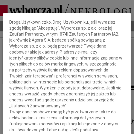
Dbamy o Twoją prywatność
Droga Użytkowniczko, Drogi Użytkowniku, jeśli wyrazisz
Nekrologi
Odeszli
Poradnik pogrzebowy
zgodę klikając "Akceptuję", Wyborcza sp. z o.o. oraz jej
Zaufani Partnerzy, w tym [
874
] Zaufanych Partnerów IAB,
jak również Agora S.A. będąca spółką powiązaną z
Wyborcza sp. z o.o., będą przetwarzać Twoje dane
osobowe takie jak adresy IP, adresy e-mail czy
IMIĘ I NAZWISKO:
identyfikatory plików cookie lub inne informacje zapisane w
Łódź
tych plikach do celów marketingowych, w szczególności
REGION:
na potrzeby wyświetlania reklam dopasowanych do
20.05.2024
DATA EMISJI:
Twoich zainteresowań i preferencji w swoich serwisach,
aplikacjach i w Internecie lub personalizacji treści w nich
wyświetlanych. Wyrażenie zgody jest dobrowolne. Jeśli nie
chcesz wyrazić zgody, chcesz ograniczyć jej zakres lub
chcesz wycofać zgodę uprzednio udzieloną przejdź do
Panu Mecenasowi
„Ustawień Zaawansowanych”.
Twoje dane osobowe mogą być przetwarzane także do
celów badania i mierzenia informacji dotyczących
Adwokatowi Edmundowi Pryc
funkcjonowania serwisów i aplikacji lub łączone z danymi
dot. świadczonych Tobie usług. Jeśli podstawą