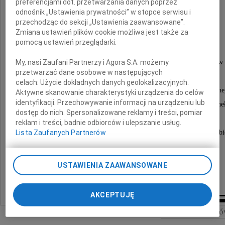
preferencjami dot. przetwarzania danych poprzez
odnośnik „Ustawienia prywatności” w stopce serwisu i
przechodząc do sekcji „Ustawienia zaawansowane”.
Zmiana ustawień plików cookie możliwa jest także za
Nabożeństwo żałobne zostanie odprawione
pomocą ustawień przeglądarki.
dnia 18 maja 2024 roku o godzinie 9:30
w kościele pw. Rozesłania Świętych Apostołów
My, nasi Zaufani Partnerzy i Agora S.A. możemy
przetwarzać dane osobowe w następujących
przy ul. Lubelskiej 55 w Chełmie,
celach:
Użycie dokładnych danych geolokalizacyjnych.
skąd nastąpi odprowadzenie do grobowca rodzinn
Aktywne skanowanie charakterystyki urządzenia do celów
identyfikacji. Przechowywanie informacji na urządzeniu lub
na cmentarzu parafialnym przy ul. Lwowskiej w Che
dostęp do nich. Spersonalizowane reklamy i treści, pomiar
reklam i treści, badnie odbiorców i ulepszanie usług.
o czym powiadamia pogrążona w smutku i żałobi
Lista Zaufanych Partnerów
Rodzina
USTAWIENIA ZAAWANSOWANE
AKCEPTUJĘ
Szukaj nekrologó