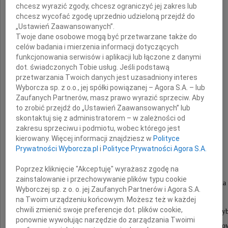
chcesz wyrazić zgody, chcesz ograniczyć jej zakres lub
chcesz wycofać zgodę uprzednio udzieloną przejdź do
Z głębokim żalem zawiadamiamy,
„Ustawień Zaawansowanych”.
że 9 maja 2024 r. w wieku 84 lat odeszła
Twoje dane osobowe mogą być przetwarzane także do
celów badania i mierzenia informacji dotyczących
nasza kochana Mama, Babcia, Prababcia
funkcjonowania serwisów i aplikacji lub łączone z danymi
dot. świadczonych Tobie usług. Jeśli podstawą
przetwarzania Twoich danych jest uzasadniony interes
Wyborcza sp. z o.o., jej spółki powiązanej – Agora S.A. – lub
Zaufanych Partnerów, masz prawo wyrazić sprzeciw. Aby
to zrobić przejdź do „Ustawień Zaawansowanych” lub
Krystyna Błazucka
skontaktuj się z administratorem – w zależności od
zakresu sprzeciwu i podmiotu, wobec którego jest
kierowany. Więcej informacji znajdziesz w
Polityce
Prywatności Wyborcza.pl
i
Polityce Prywatności Agora S.A.
z domu Adamczewska
Poprzez kliknięcie "Akceptuję" wyrażasz zgodę na
zainstalowanie i przechowywanie plików typu cookie
odznaczona Krzyżem Kawalerskim Orderu Odrodzenia 
Wyborczej sp. z o. o. jej Zaufanych Partnerów i Agora S.A.
Medalem Komisji Edukacji Narodowej
na Twoim urządzeniu końcowym. Możesz też w każdej
chwili zmienić swoje preferencje dot. plików cookie,
oraz Medalem 700-lecia Miasta Lublina w uznaniu wy
ponownie wywołując narzędzie do zarządzania Twoimi
osiągnięć w działalności publicznej, oświatowej i wych