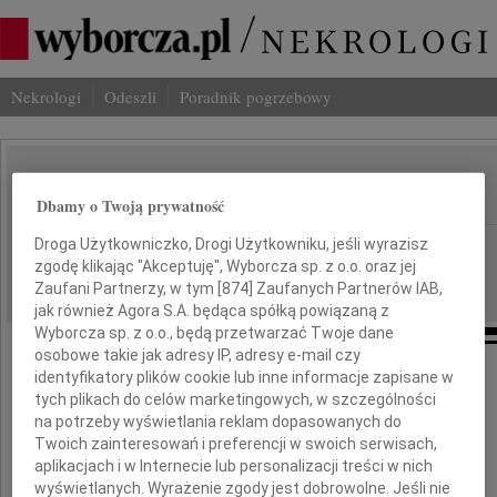
Nekrologi
Odeszli
Poradnik pogrzebowy
Krystyna Błazucka
IMIĘ I NAZWISKO:
Dbamy o Twoją prywatność
Droga Użytkowniczko, Drogi Użytkowniku, jeśli wyrazisz
Lublin
REGION:
zgodę klikając "Akceptuję", Wyborcza sp. z o.o. oraz jej
16.05.2024
DATA EMISJI:
Zaufani Partnerzy, w tym [
874
] Zaufanych Partnerów IAB,
jak również Agora S.A. będąca spółką powiązaną z
Wyborcza sp. z o.o., będą przetwarzać Twoje dane
osobowe takie jak adresy IP, adresy e-mail czy
identyfikatory plików cookie lub inne informacje zapisane w
Umarłych wieczność dotąd trwa,
tych plikach do celów marketingowych, w szczególności
dokąd pamięcią im się płaci.
na potrzeby wyświetlania reklam dopasowanych do
Twoich zainteresowań i preferencji w swoich serwisach,
W. Szymborska
aplikacjach i w Internecie lub personalizacji treści w nich
wyświetlanych. Wyrażenie zgody jest dobrowolne. Jeśli nie