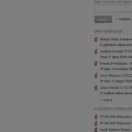
Imię i nazwisko lub numer 
+ szukanie
INNE NEKROLOGI
Marian Maks Jelenko
Z głębokim żalem zawi
Andrzej Szostek
27.0
Dnia 21 lipca 2026 roku
Danuta Powiłańska - 
W dniu 14 kwietnia 202
Jerzy Strużyna
24.02.
W dniu 11 lutego 2026 
Alina Gucma
11.02.2
Z wielkim żalem zawia
+ więcej
NAJNOWSZE NEKROLOG
07.08.2026
Warszawa
07.08.2026
Warszawa
Jacek Tadeusz Duniec