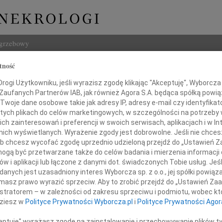
ogrzebowy
tność
Szukaj
d Stanisław Wasiak
ogi Użytkowniku, jeśli wyrazisz zgodę klikając "Akceptuję", Wyborcza sp
Imię i na
 Zaufanych Partnerów IAB, jak również Agora S.A. będąca spółką powi
Twoje dane osobowe takie jak adresy IP, adresy e-mail czy identyfikato
 tych plikach do celów marketingowych, w szczególności na potrzeby 
 zainteresowań i preferencji w swoich serwisach, aplikacjach i w Int
w nich wyświetlanych. Wyrażenie zgody jest dobrowolne. Jeśli nie chce
INNE NE
 lub chcesz wycofać zgodę uprzednio udzieloną przejdź do „Ustawień
Wand
gą być przetwarzane także do celów badania i mierzenia informacji
Z głę
w i aplikacji lub łączone z danymi dot. świadczonych Tobie usług. Jeś
Tadeu
nych jest uzasadniony interes Wyborcza sp. z o.o., jej spółki powiąza
ja 2024 roku, w wieku 68 lat
Z głę
masz prawo wyrazić sprzeciw. Aby to zrobić przejdź do „Ustawień Z
Adam
zmarł
istratorem – w zależności od zakresu sprzeciwu i podmiotu, wobec któ
W dni
dziesz w
Polityce Prywatności Wyborcza.pl
i
Polityce Prywatności Agor
Jan R
W dni
ceptuję" wyrażasz zgodę na zainstalowanie i przechowywanie plików t