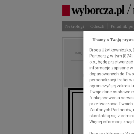
Nekrologi
Odeszli
Poradnik p
Dbamy o Twoją prywa
Ryszar
Droga Użytkowniczko, Dr
IMIĘ I NAZWISKO:
Partnerzy, w tym [
874
]
o.o., będą przetwarzać 
Łódź
REGION:
informacje zapisane w
dopasowanych do Twoich
08.05.2024
DATA EMISJI:
personalizacji treści 
ograniczyć jej zakres
Twoje dane osobowe mo
funkcjonowania serwisó
przetwarzania Twoich da
5 ma
Zaufanych Partnerów, 
skontaktuj się z admin
Więcej informacji znaj
Poprzez kliknięcie "Ak