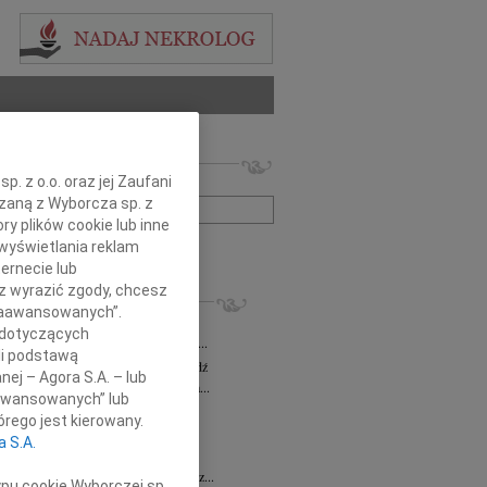
 nekrologów i wspomnień
. z o.o. oraz jej Zaufani
zwisko lub numer ogłoszenia:
ązaną z Wyborcza sp. z
ry plików cookie lub inne
wyświetlania reklam
+ szukanie zaawansowane
ernecie lub
sz wyrazić zgody, chcesz
KROLOGI
 Zaawansowanych”.
a Milan
03.08.2026
Łódź
 dotyczących
bokim żalem zawiadamiamy, że dnia 29...
li podstawą
sz Maciaszek
wiek: 73
29.07.2026
Łódź
nej – Agora S.A. – lub
bokim żalem zawiadamiamy, że 24 lipca...
aawansowanych” lub
 Gawryszczak
21.07.2026
Łódź
rego jest kierowany.
u 15 lipca 2026 roku odszedł nasz...
a S.A.
ek
15.07.2026
Łódź
u 4 lipca2026 roku zmarł w Łodzi Nasz...
ypu cookie Wyborczej sp.