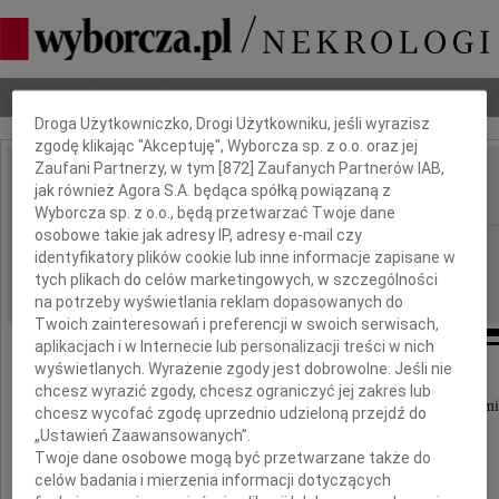
Dbamy o Twoją prywatność
Nekrologi
Odeszli
Poradnik pogrzebowy
Droga Użytkowniczko, Drogi Użytkowniku, jeśli wyrazisz
zgodę klikając "Akceptuję", Wyborcza sp. z o.o. oraz jej
Zaufani Partnerzy, w tym [
872
] Zaufanych Partnerów IAB,
Jerzy Krechniak
jak również Agora S.A. będąca spółką powiązaną z
IMIĘ I NAZWISKO:
Wyborcza sp. z o.o., będą przetwarzać Twoje dane
osobowe takie jak adresy IP, adresy e-mail czy
Gdańsk
REGION:
identyfikatory plików cookie lub inne informacje zapisane w
08.05.2024
tych plikach do celów marketingowych, w szczególności
DATA EMISJI:
na potrzeby wyświetlania reklam dopasowanych do
Twoich zainteresowań i preferencji w swoich serwisach,
aplikacjach i w Internecie lub personalizacji treści w nich
wyświetlanych. Wyrażenie zgody jest dobrowolne. Jeśli nie
chcesz wyrazić zgody, chcesz ograniczyć jej zakres lub
Z głębokim smutkiem przyjęliśmy wiadomość o śmi
chcesz wycofać zgodę uprzednio udzieloną przejdź do
„Ustawień Zaawansowanych”.
Twoje dane osobowe mogą być przetwarzane także do
prof. dr. hab. n. farm.
celów badania i mierzenia informacji dotyczących