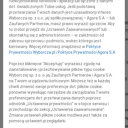
funkcjonowania serwisów i aplikacji lub łączone z danymi
Jerzego Krechniaka
dot. świadczonych Tobie usług. Jeśli podstawą
przetwarzania Twoich danych jest uzasadniony interes
Wyborcza sp. z o.o., jej spółki powiązanej – Agora S.A. – lub
kierownika Katedry i Zakładu Toksykologii w latach 19
Zaufanych Partnerów, masz prawo wyrazić sprzeciw. Aby
to zrobić przejdź do „Ustawień Zaawansowanych” lub
Prodziekana Wydziału Farmaceutycznego w latach 197
skontaktuj się z administratorem – w zależności od
dziekana WF w latach 1981-1984, prorektora ds. nauki w lata
zakresu sprzeciwu i podmiotu, wobec którego jest
kierowany. Więcej informacji znajdziesz w
Polityce
zatrudnionego w Uczelni w latach 1955-2005.
Prywatności Wyborcza.pl
i
Polityce Prywatności Agora S.A.
Autora i współautora licznych publikacji naukowych, prac
Poprzez kliknięcie "Akceptuję" wyrażasz zgodę na
zainstalowanie i przechowywanie plików typu cookie
oraz rozdziałów podręczników akademickich,
Wyborczej sp. z o. o. jej Zaufanych Partnerów i Agora S.A.
m.in. Toksykologii i Toksykologii współczesnej.
na Twoim urządzeniu końcowym. Możesz też w każdej
chwili zmienić swoje preferencje dot. plików cookie,
ponownie wywołując narzędzie do zarządzania Twoimi
Członka m.in. Polskiego Towarzystwa Toksykologicz
preferencjami dot. przetwarzania danych poprzez
Polskiego Towarzystwa Farmaceutycznego,
odnośnik „Ustawienia prywatności” w stopce serwisu i
przechodząc do sekcji „Ustawienia zaawansowane”.
Międzynarodowego Towarzystwa Badań nad Fluor
Zmiana ustawień plików cookie możliwa jest także za
Gdańskiego Towarzystwa Naukowego, a także Komisji Toksykolo
pomocą ustawień przeglądarki.
oraz Komisji Medycyny Morskiej i Tropikalnej Polskiej Ak