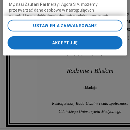
My, nasi Zaufani Partnerzy i Agora S.A. możemy
przetwarzać dane osobowe w następujących
Odznaczonego m.in. odznaką Zasłużony Ziemi Gdańskiej (
celach:
Użycie dokładnych danych geolokalizacyjnych.
Złotym Krzyżem Zasługi (1976 r.), Medalem Zasłużony AMG
Aktywne skanowanie charakterystyki urządzenia do celów
USTAWIENIA ZAAWANSOWANE
identyfikacji. Przechowywanie informacji na urządzeniu lub
Krzyżem Kawalerskim Orderu Odrodzenia Polski (198
dostęp do nich. Spersonalizowane reklamy i treści, pomiar
Medalem Komisji Edukacji Narodowej (1991 r.)
reklam i treści, badnie odbiorców i ulepszanie usług.
AKCEPTUJĘ
Lista Zaufanych Partnerów
Wyrazy głębokiego współczucia
Rodzinie i Bliskim
składają
Rektor, Senat, Rada Uczelni i cała społeczność
Gdańskiego Uniwersytetu Medycznego