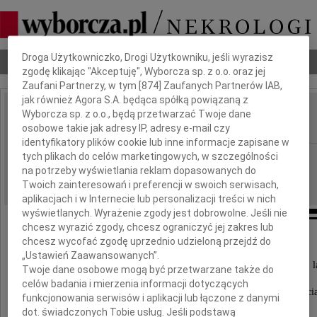
Dbamy o Twoją prywatność
Droga Użytkowniczko, Drogi Użytkowniku, jeśli wyrazisz
Nekrologi
Odeszli
Poradnik pogrzebowy
zgodę klikając "Akceptuję", Wyborcza sp. z o.o. oraz jej
Zaufani Partnerzy, w tym [
874
] Zaufanych Partnerów IAB,
jak również Agora S.A. będąca spółką powiązaną z
Wyborcza sp. z o.o., będą przetwarzać Twoje dane
Lidia Woźniczka
IMIĘ I NAZWISKO:
osobowe takie jak adresy IP, adresy e-mail czy
identyfikatory plików cookie lub inne informacje zapisane w
tych plikach do celów marketingowych, w szczególności
cała Polska
REGION:
na potrzeby wyświetlania reklam dopasowanych do
02.05.2024
DATA EMISJI:
Twoich zainteresowań i preferencji w swoich serwisach,
aplikacjach i w Internecie lub personalizacji treści w nich
wyświetlanych. Wyrażenie zgody jest dobrowolne. Jeśli nie
chcesz wyrazić zgody, chcesz ograniczyć jej zakres lub
chcesz wycofać zgodę uprzednio udzieloną przejdź do
Z głębokim żalem zawiadamiamy,
„Ustawień Zaawansowanych”.
że w dniu 27 kwietnia 2024 roku, przeżywszy 91 l
Twoje dane osobowe mogą być przetwarzane także do
zmarła po długich cierpieniach
celów badania i mierzenia informacji dotyczących
nasza Ukochana Żona, Mama, Babcia i Prababci
funkcjonowania serwisów i aplikacji lub łączone z danymi
dot. świadczonych Tobie usług. Jeśli podstawą