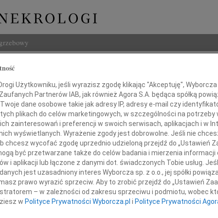
ogrzebowy
Szukaj
tność
Lutomski
Imię i na
ogi Użytkowniku, jeśli wyrazisz zgodę klikając "Akceptuję", Wyborcza sp
 Zaufanych Partnerów IAB, jak również Agora S.A. będąca spółką powi
Twoje dane osobowe takie jak adresy IP, adresy e-mail czy identyfikato
 tych plikach do celów marketingowych, w szczególności na potrzeby 
 zainteresowań i preferencji w swoich serwisach, aplikacjach i w Int
INNE NE
w nich wyświetlanych. Wyrażenie zgody jest dobrowolne. Jeśli nie chce
 lub chcesz wycofać zgodę uprzednio udzieloną przejdź do „Ustawień
Wand
gą być przetwarzane także do celów badania i mierzenia informacji
Z głę
w i aplikacji lub łączone z danymi dot. świadczonych Tobie usług. Jeś
Tadeu
nych jest uzasadniony interes Wyborcza sp. z o.o., jej spółki powiąza
ębokim żalem zawiadamiamy,
Z głę
masz prawo wyrazić sprzeciw. Aby to zrobić przejdź do „Ustawień Z
23 kwietnia 2024 roku zmarł
Adam
istratorem – w zależności od zakresu sprzeciwu i podmiotu, wobec któ
W dni
dziesz w
Polityce Prywatności Wyborcza.pl
i
Polityce Prywatności Agor
Jan R
W dni