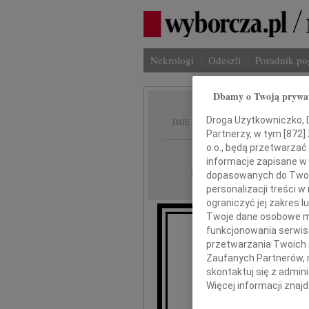
Nekrologi
Odeszli
Poradnik p
Dbamy o Twoją prywa
Jerzy 
Droga Użytkowniczko, Dr
IMIĘ I NAZWISKO:
Partnerzy, w tym [
872
]
o.o., będą przetwarzać 
Łódź
REGION:
informacje zapisane w
26.04.2024
DATA EMISJI:
dopasowanych do Twoich
personalizacji treści 
ograniczyć jej zakres
Twoje dane osobowe mo
funkcjonowania serwisó
przetwarzania Twoich da
Z gł
Zaufanych Partnerów, 
że 
skontaktuj się z admin
Więcej informacji znaj