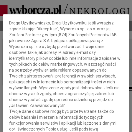
Dbamy o Twoją prywatność
Droga Użytkowniczko, Drogi Użytkowniku, jeśli wyrazisz
Nekrologi
Odeszli
Poradnik pogrzebowy
zgodę klikając "Akceptuję", Wyborcza sp. z o.o. oraz jej
Zaufani Partnerzy, w tym [
874
] Zaufanych Partnerów IAB,
jak również Agora S.A. będąca spółką powiązaną z
Wyborcza sp. z o.o., będą przetwarzać Twoje dane
Małgorzata Kolenda
IMIĘ I NAZWISKO:
osobowe takie jak adresy IP, adresy e-mail czy
identyfikatory plików cookie lub inne informacje zapisane w
tych plikach do celów marketingowych, w szczególności
Kraków
REGION:
na potrzeby wyświetlania reklam dopasowanych do
25.04.2024
DATA EMISJI:
Twoich zainteresowań i preferencji w swoich serwisach,
aplikacjach i w Internecie lub personalizacji treści w nich
wyświetlanych. Wyrażenie zgody jest dobrowolne. Jeśli nie
chcesz wyrazić zgody, chcesz ograniczyć jej zakres lub
chcesz wycofać zgodę uprzednio udzieloną przejdź do
Z głębokim żalem zawiadamiamy,
„Ustawień Zaawansowanych”.
że dnia 22 kwietnia 2024 roku odeszła nasza
Twoje dane osobowe mogą być przetwarzane także do
ukochana Żona, Mama i Babcia
celów badania i mierzenia informacji dotyczących
funkcjonowania serwisów i aplikacji lub łączone z danymi
dot. świadczonych Tobie usług. Jeśli podstawą