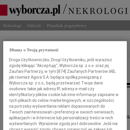
Nekrologi
Odeszli
Poradnik pogrzebowy
Dbamy o Twoją prywatność
IMIĘ I NAZWISKO:
Droga Użytkowniczko, Drogi Użytkowniku, jeśli wyrazisz
Bydgoszcz
REGION:
zgodę klikając "Akceptuję", Wyborcza sp. z o.o. oraz jej
04.09.2010
DATA EMISJI:
Zaufani Partnerzy, w tym [
874
] Zaufanych Partnerów IAB,
jak również Agora S.A. będąca spółką powiązaną z
Wyborcza sp. z o.o., będą przetwarzać Twoje dane
osobowe takie jak adresy IP, adresy e-mail czy
identyfikatory plików cookie lub inne informacje zapisane w
Naszemu Koledze
tych plikach do celów marketingowych, w szczególności
na potrzeby wyświetlania reklam dopasowanych do
Twoich zainteresowań i preferencji w swoich serwisach,
Przemysławowi Szałkowskiem
aplikacjach i w Internecie lub personalizacji treści w nich
wyświetlanych. Wyrażenie zgody jest dobrowolne. Jeśli nie
chcesz wyrazić zgody, chcesz ograniczyć jej zakres lub