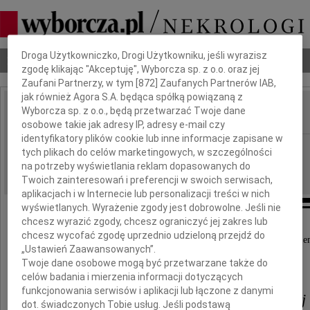
Dbamy o Twoją prywatność
Droga Użytkowniczko, Drogi Użytkowniku, jeśli wyrazisz
Nekrologi
Odeszli
Poradnik pogrzebowy
zgodę klikając "Akceptuję", Wyborcza sp. z o.o. oraz jej
Zaufani Partnerzy, w tym [
872
] Zaufanych Partnerów IAB,
jak również Agora S.A. będąca spółką powiązaną z
Wyborcza sp. z o.o., będą przetwarzać Twoje dane
IMIĘ I NAZWISKO:
osobowe takie jak adresy IP, adresy e-mail czy
identyfikatory plików cookie lub inne informacje zapisane w
Kraków
REGION:
tych plikach do celów marketingowych, w szczególności
23.04.2024
na potrzeby wyświetlania reklam dopasowanych do
DATA EMISJI:
Twoich zainteresowań i preferencji w swoich serwisach,
aplikacjach i w Internecie lub personalizacji treści w nich
wyświetlanych. Wyrażenie zgody jest dobrowolne. Jeśli nie
chcesz wyrazić zgody, chcesz ograniczyć jej zakres lub
chcesz wycofać zgodę uprzednio udzieloną przejdź do
Z wielkim żalem, pogrążeni w smutku, przekazuj
„Ustawień Zaawansowanych”.
Twoje dane osobowe mogą być przetwarzane także do
Drogiej nam
celów badania i mierzenia informacji dotyczących
funkcjonowania serwisów i aplikacji lub łączone z danymi
Beacie Rybotyckiej-Jasińskiej
dot. świadczonych Tobie usług. Jeśli podstawą