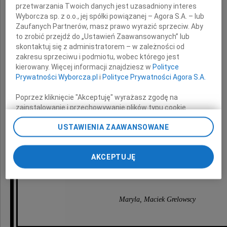
przetwarzania Twoich danych jest uzasadniony interes
Wyborcza sp. z o.o., jej spółki powiązanej – Agora S.A. – lub
Zaufanych Partnerów, masz prawo wyrazić sprzeciw. Aby
to zrobić przejdź do „Ustawień Zaawansowanych” lub
skontaktuj się z administratorem – w zależności od
zakresu sprzeciwu i podmiotu, wobec którego jest
kierowany. Więcej informacji znajdziesz w
Polityce
Prywatności Wyborcza.pl
i
Polityce Prywatności Agora S.A.
wyrazy nagłębszego współczucia
z powodu śmierci ukochanej
Poprzez kliknięcie "Akceptuję" wyrażasz zgodę na
zainstalowanie i przechowywanie plików typu cookie
Mamy
Wyborczej sp. z o. o. jej Zaufanych Partnerów i Agora S.A.
USTAWIENIA ZAAWANSOWANE
na Twoim urządzeniu końcowym. Możesz też w każdej
chwili zmienić swoje preferencje dot. plików cookie,
Pozostajemy w tych trudnych chwilach z
ponownie wywołując narzędzie do zarządzania Twoimi
AKCEPTUJĘ
preferencjami dot. przetwarzania danych poprzez
Rodziną i Bliskimi
odnośnik „Ustawienia prywatności” w stopce serwisu i
przechodząc do sekcji „Ustawienia zaawansowane”.
Zmiana ustawień plików cookie możliwa jest także za
pomocą ustawień przeglądarki.
Maryla, Maciek Grelowscy
My, nasi Zaufani Partnerzy i Agora S.A. możemy