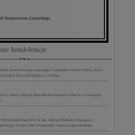
ół Wydawnictwa Literackiego
nne kondolencje
Mądra, kontrowersyjna, interesująca. Socjolożka światowej klasy. Joasi i
je Janka i Krzysztof Stępińscy z rodziną
ść o śmierci Jadwigi Staniszkis Pozostanie po Tobie to co stworzyłaś
e
Wierną Demokracji Prof. dr hab. Jadwigę Staniszkis Pracującą w
rszawskiego od roku 1965 do emerytury z przerwą spowodowaną...