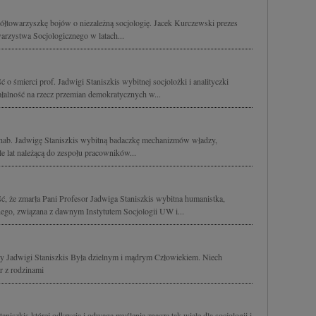
łtowarzyszkę bojów o niezależną socjologię. Jacek Kurczewski prezes
rzystwa Socjologicznego w latach...
o śmierci prof. Jadwigi Staniszkis wybitnej socjolożki i analityczki
ałalność na rzecz przemian demokratycznych w...
hab. Jadwigę Staniszkis wybitną badaczkę mechanizmów władzy,
le lat należącą do zespołu pracowników...
, że zmarła Pani Profesor Jadwiga Staniszkis wybitna humanistka,
znego, związana z dawnym Instytutem Socjologii UW i...
try Jadwigi Staniszkis Była dzielnym i mądrym Człowiekiem. Niech
r z rodzinami
niszkis której odkrycia i odwaga myślenia znaczą tak wiele dla socjologii i