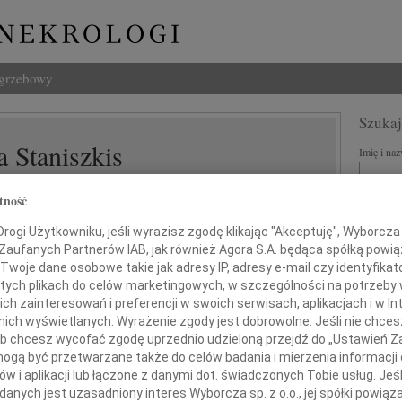
ogrzebowy
Szukaj
 Staniszkis
Imię i na
tność
ogi Użytkowniku, jeśli wyrazisz zgodę klikając "Akceptuję", Wyborcza sp
INNE NE
 Zaufanych Partnerów IAB, jak również Agora S.A. będąca spółką powi
07.0
Twoje dane osobowe takie jak adresy IP, adresy e-mail czy identyfikato
Dziek
 tych plikach do celów marketingowych, w szczególności na potrzeby 
07.0
 zainteresowań i preferencji w swoich serwisach, aplikacjach i w Int
Nasze
w nich wyświetlanych. Wyrażenie zgody jest dobrowolne. Jeśli nie chce
tkiem przyjęliśmy wiadomość o śmierci
 lub chcesz wycofać zgodę uprzednio udzieloną przejdź do „Ustawień
Jacek
Z wie
gą być przetwarzane także do celów badania i mierzenia informacji
w i aplikacji lub łączone z danymi dot. świadczonych Tobie usług. Jeś
Małgo
nych jest uzasadniony interes Wyborcza sp. z o.o., jej spółki powiąza
W dni