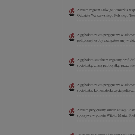
Z żalem żegnam Jadwigę Staniszkis wspó
Oddziału Warszawskiego Polskiego Towa
Z głębokim żalem przyjęliśmy wiadomość 
politycznej, osoby zaangażowanej w dzi
Z głębokim smutkiem żegnamy prof. dr 
socjolożkę, znaną publicystkę, przez wie
Z głębokim żalem przyjęliśmy wiadomość
socjolożka, komentatorka życia polityc
Z żalem przyjęliśmy śmierć naszej Sios
spoczywa w pokoju Witold, Maria i Piot
Jesteśmy poruszeni odejściem Jadwigi Sta