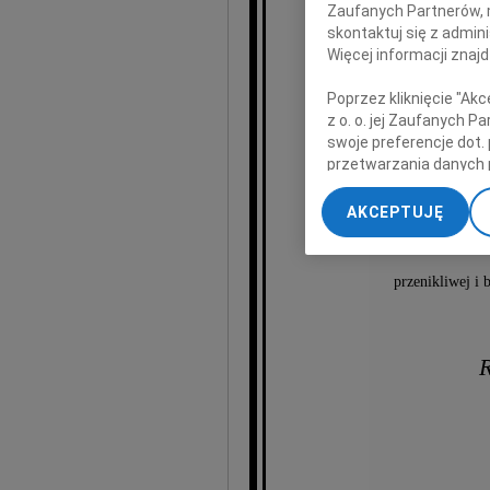
Zaufanych Partnerów, 
skontaktuj się z admin
Więcej informacji znaj
Poprzez kliknięcie "Ak
z o. o. jej Zaufanych 
swoje preferencje dot.
Jad
przetwarzania danych 
„Ustawienia zaawansow
AKCEPTUJĘ
My, nasi Zaufani Part
autorki naszej ofic
dokładnych danych geol
Przechowywanie informa
przenikliwej i
treści, badnie odbiorcó
R