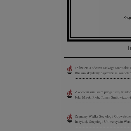
Zesp
I
15 kwietnia odeszła Jadwiga Staniszkis 
Bliskim składamy najszczersze kondolenc
Z wielkim smutkiem przyjęliśmy wiadomo
Jola, Mirek, Piotr, Tomek Śmiłowiczowi
Żegnamy Wielką Socjolog i Obywatelkę 
Instytucje Socjologii Uniwersytetu Wa