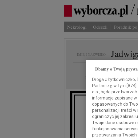
Nekrologi
Odeszli
Poradnik p
Jadwiga
IMIĘ I NAZWISKO:
Dbamy o Twoją prywa
Warszawa
REGION:
19.04.2024
DATA EMISJI:
Droga Użytkowniczko, Dr
Partnerzy, w tym [
874
]
o.o., będą przetwarzać 
informacje zapisane w
dopasowanych do Twoich
personalizacji treści 
Z wielkim smu
ograniczyć jej zakres
Twoje dane osobowe mo
funkcjonowania serwisó
przetwarzania Twoich da