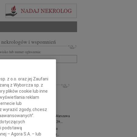
 nekrologów i wspomnień
zwisko lub numer ogłoszenia:
+ szukanie zaawansowane
. z o.o. oraz jej Zaufani
KROLOGI
ązaną z Wyborcza sp. z
8.2026
Warszawa
ry plików cookie lub inne
anie Wydziału dr hab. Julii Kubisie,...
wyświetlania reklam
8.2026
Warszawa
ernecie lub
j kochanej i dzielnej Marylce Butruk...
sz wyrazić zgody, chcesz
 Zaawansowanych”.
 Tadeusz Duniec
wiek: 79
07.08.2026
Warszawa
lkim żalem przyjęliśmy wiadomość, że 29...
 dotyczących
li podstawą
rzata Kościelska
07.08.2026
Warszawa
nej – Agora S.A. – lub
u 3 sierpnia 2026 roku zmarła Profesor...