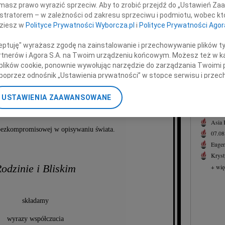
masz prawo wyrazić sprzeciw. Aby to zrobić przejdź do „Ustawień Z
07.0
istratorem – w zależności od zakresu sprzeciwu i podmiotu, wobec któ
Serde
dziesz w
Polityce Prywatności Wyborcza.pl
i
Polityce Prywatności Agor
+ wię
profesor
NAJNOWS
ceptuję" wyrażasz zgodę na zainstalowanie i przechowywanie plików t
Partnerów i Agora S.A. na Twoim urządzeniu końcowym. Możesz też w ka
07.0
 plików cookie, ponownie wywołując narzędzie do zarządzania Twoimi 
07.0
wigi Staniszkis
poprzez odnośnik „Ustawienia prywatności” w stopce serwisu i przec
Jacek
ane”. Zmiana ustawień plików cookie możliwa jest także za pomocą u
Małgo
USTAWIENIA ZAAWANSOWANE
Marek
nerzy i Agora S.A. możemy przetwarzać dane osobowe w następującyc
Jerzy
yny, wybitnej znawczyni socjologii polityki,
okalizacyjnych. Aktywne skanowanie charakterystyki urządzenia do ce
Asia
cji na urządzeniu lub dostęp do nich. Spersonalizowane reklamy i tre
 bezkompromisowej w opisywaniu świata.
07.0
w i ulepszanie usług.
Lista Zaufanych Partnerów
Eugen
Kryst
odzinie i Bliskim
+ wię
składamy
wyrazy współczucia