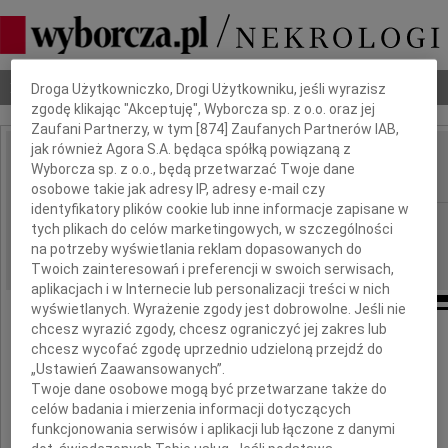
Dbamy o Twoją prywatność
Nekrologi
Odeszli
Poradnik pogrzebowy
Droga Użytkowniczko, Drogi Użytkowniku, jeśli wyrazisz
zgodę klikając "Akceptuję", Wyborcza sp. z o.o. oraz jej
Zaufani Partnerzy, w tym [
874
] Zaufanych Partnerów IAB,
jak również Agora S.A. będąca spółką powiązaną z
Adela Małolepsza
Wyborcza sp. z o.o., będą przetwarzać Twoje dane
IMIĘ I NAZWISKO:
osobowe takie jak adresy IP, adresy e-mail czy
identyfikatory plików cookie lub inne informacje zapisane w
Łódź
REGION:
tych plikach do celów marketingowych, w szczególności
19.04.2024
na potrzeby wyświetlania reklam dopasowanych do
DATA EMISJI:
Twoich zainteresowań i preferencji w swoich serwisach,
aplikacjach i w Internecie lub personalizacji treści w nich
wyświetlanych. Wyrażenie zgody jest dobrowolne. Jeśli nie
chcesz wyrazić zgody, chcesz ograniczyć jej zakres lub
chcesz wycofać zgodę uprzednio udzieloną przejdź do
16 kwietnia 2024 roku zmarła
„Ustawień Zaawansowanych”.
Twoje dane osobowe mogą być przetwarzane także do
Pani
celów badania i mierzenia informacji dotyczących
funkcjonowania serwisów i aplikacji lub łączone z danymi