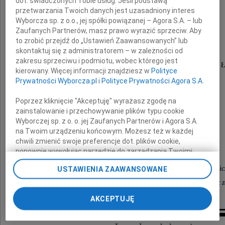
dot. świadczonych Tobie usług. Jeśli podstawą
inż.
przetwarzania Twoich danych jest uzasadniony interes
Wyborcza sp. z o.o., jej spółki powiązanej – Agora S.A. – lub
Zaufanych Partnerów, masz prawo wyrazić sprzeciw. Aby
Adela Małolepsza
to zrobić przejdź do „Ustawień Zaawansowanych” lub
skontaktuj się z administratorem – w zależności od
zakresu sprzeciwu i podmiotu, wobec którego jest
długoletni pracownik Uniwersytetu Medycznego w Ł
kierowany. Więcej informacji znajdziesz w
Polityce
oraz Instytutu Centrum Zdrowia Matki Polki.
Prywatności Wyborcza.pl
i
Polityce Prywatności Agora S.A.
Łączymy się w żalu
Poprzez kliknięcie "Akceptuję" wyrażasz zgodę na
zainstalowanie i przechowywanie plików typu cookie
Wyborczej sp. z o. o. jej Zaufanych Partnerów i Agora S.A.
z Jej Najbliższymi
na Twoim urządzeniu końcowym. Możesz też w każdej
chwili zmienić swoje preferencje dot. plików cookie,
ponownie wywołując narzędzie do zarządzania Twoimi
preferencjami dot. przetwarzania danych poprzez
Kierownik Kliniki Endokrynologii i Chorób Metabolic
USTAWIENIA ZAAWANSOWANE
odnośnik „Ustawienia prywatności” w stopce serwisu i
przechodząc do sekcji „Ustawienia zaawansowane”.
Instytutu Centrum Zdrowia Matki Polki w Łodzi wraz z 
Zmiana ustawień plików cookie możliwa jest także za
AKCEPTUJĘ
pomocą ustawień przeglądarki.
My, nasi Zaufani Partnerzy i Agora S.A. możemy