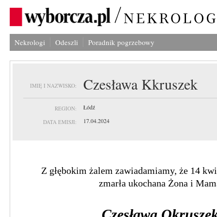
Nekrologi
Odeszli
Poradnik pogrzebowy
Czesława Kkruszek
IMIĘ I NAZWISKO:
Łódź
REGION:
17.04.2024
DATA EMISJI:
Z głębokim żalem zawiadamiamy, że 14 kwietnia 202
zmarła ukochana Żona i Mama
Czesława Okruszek