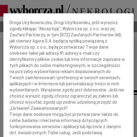
Dbamy o Twoją prywatność
Droga Użytkowniczko, Drogi Użytkowniku, jeśli wyrazisz
Nekrologi
Odeszli
Poradnik pogrzebowy
zgodę klikając "Akceptuję", Wyborcza sp. z o.o. oraz jej
Zaufani Partnerzy, w tym [
872
] Zaufanych Partnerów IAB,
jak również Agora S.A. będąca spółką powiązaną z
Wyborcza sp. z o.o., będą przetwarzać Twoje dane
Ania Ławecka
osobowe takie jak adresy IP, adresy e-mail czy
IMIĘ I NAZWISKO:
identyfikatory plików cookie lub inne informacje zapisane w
tych plikach do celów marketingowych, w szczególności
Warszawa
REGION:
na potrzeby wyświetlania reklam dopasowanych do
12.04.2024
DATA EMISJI:
Twoich zainteresowań i preferencji w swoich serwisach,
aplikacjach i w Internecie lub personalizacji treści w nich
wyświetlanych. Wyrażenie zgody jest dobrowolne. Jeśli nie
chcesz wyrazić zgody, chcesz ograniczyć jej zakres lub
chcesz wycofać zgodę uprzednio udzieloną przejdź do
„Ustawień Zaawansowanych”.
3 kwietnia 2024 roku zmarła
Twoje dane osobowe mogą być przetwarzane także do
celów badania i mierzenia informacji dotyczących
funkcjonowania serwisów i aplikacji lub łączone z danymi
Ania Ławecka
dot. świadczonych Tobie usług. Jeśli podstawą