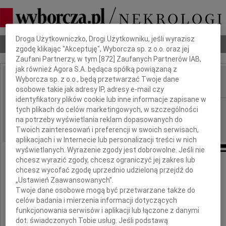
Dbamy o Twoją prywatność
Droga Użytkowniczko, Drogi Użytkowniku, jeśli wyrazisz
Nekrologi
Odeszli
Poradnik pogrzebowy
zgodę klikając "Akceptuję", Wyborcza sp. z o.o. oraz jej
Zaufani Partnerzy, w tym [
872
] Zaufanych Partnerów IAB,
jak również Agora S.A. będąca spółką powiązaną z
Wyborcza sp. z o.o., będą przetwarzać Twoje dane
osobowe takie jak adresy IP, adresy e-mail czy
IMIĘ I NAZWISKO:
identyfikatory plików cookie lub inne informacje zapisane w
Poznań
REGION:
tych plikach do celów marketingowych, w szczególności
na potrzeby wyświetlania reklam dopasowanych do
08.04.2024
DATA EMISJI:
Twoich zainteresowań i preferencji w swoich serwisach,
aplikacjach i w Internecie lub personalizacji treści w nich
wyświetlanych. Wyrażenie zgody jest dobrowolne. Jeśli nie
chcesz wyrazić zgody, chcesz ograniczyć jej zakres lub
Panu
chcesz wycofać zgodę uprzednio udzieloną przejdź do
„Ustawień Zaawansowanych”.
Profesorowi
Twoje dane osobowe mogą być przetwarzane także do
celów badania i mierzenia informacji dotyczących
funkcjonowania serwisów i aplikacji lub łączone z danymi
Erykowi Kosińskiemu
dot. świadczonych Tobie usług. Jeśli podstawą