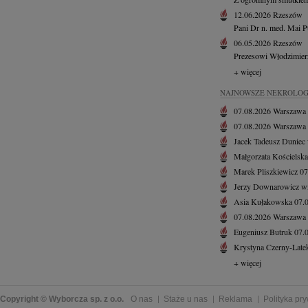
12.06.2026
Rzeszów
Pani Dr n. med. Mai P
06.05.2026
Rzeszów
Prezesowi Włodzimie
+ więcej
NAJNOWSZE NEKROLOG
07.08.2026
Warszawa
07.08.2026
Warszawa
Jacek Tadeusz Duniec
Małgorzata Kościelska
Marek Pliszkiewicz
07
Jerzy Downarowicz
w
Asia Kułakowska
07.
07.08.2026
Warszawa
Eugeniusz Butruk
07.
Krystyna Czerny-Late
+ więcej
Copyright © Wyborcza sp. z o.o.
O nas
Staże u nas
Reklama
Polityka pr