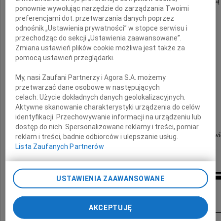
uhonorowany przez Naczelną Radę Adwokacką
ponownie wywołując narzędzie do zarządzania Twoimi
odznaką "Adwokatura Zasłużonym"
preferencjami dot. przetwarzania danych poprzez
odnośnik „Ustawienia prywatności” w stopce serwisu i
przechodząc do sekcji „Ustawienia zaawansowane”.
Zmiana ustawień plików cookie możliwa jest także za
Najbliższym Zmarłego
pomocą ustawień przeglądarki.
My, nasi Zaufani Partnerzy i Agora S.A. możemy
składamy
przetwarzać dane osobowe w następujących
celach:
Użycie dokładnych danych geolokalizacyjnych.
wyrazy głębokiego współczucia
Aktywne skanowanie charakterystyki urządzenia do celów
identyfikacji. Przechowywanie informacji na urządzeniu lub
dostęp do nich. Spersonalizowane reklamy i treści, pomiar
Dziekan i Okręgowa Rada Adwokacka w Krakowi
reklam i treści, badnie odbiorców i ulepszanie usług.
Lista Zaufanych Partnerów
USTAWIENIA ZAAWANSOWANE
Inne kondolencje
AKCEPTUJĘ