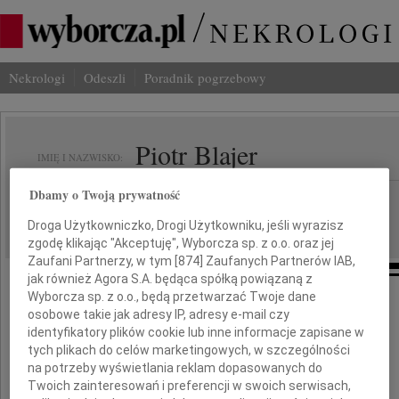
Nekrologi
Odeszli
Poradnik pogrzebowy
Piotr Blajer
IMIĘ I NAZWISKO:
Dbamy o Twoją prywatność
Rzeszów
REGION:
26.03.2024
DATA EMISJI:
Droga Użytkowniczko, Drogi Użytkowniku, jeśli wyrazisz
zgodę klikając "Akceptuję", Wyborcza sp. z o.o. oraz jej
Zaufani Partnerzy, w tym [
874
] Zaufanych Partnerów IAB,
jak również Agora S.A. będąca spółką powiązaną z
Wyborcza sp. z o.o., będą przetwarzać Twoje dane
osobowe takie jak adresy IP, adresy e-mail czy
Z żalem przyjęliśmy informację,
identyfikatory plików cookie lub inne informacje zapisane w
że dnia 23 marca 2024 roku odszedł
tych plikach do celów marketingowych, w szczególności
na potrzeby wyświetlania reklam dopasowanych do
Twoich zainteresowań i preferencji w swoich serwisach,