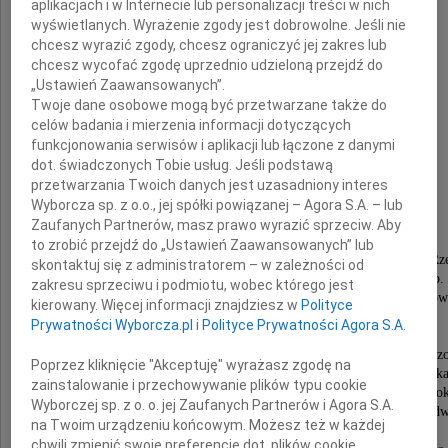
aplikacjach i w Internecie lub personalizacji treści w nich
wyświetlanych. Wyrażenie zgody jest dobrowolne. Jeśli nie
chcesz wyrazić zgody, chcesz ograniczyć jej zakres lub
chcesz wycofać zgodę uprzednio udzieloną przejdź do
„Ustawień Zaawansowanych”.
adwokat
Twoje dane osobowe mogą być przetwarzane także do
celów badania i mierzenia informacji dotyczących
funkcjonowania serwisów i aplikacji lub łączone z danymi
dr Piotr Blajer
dot. świadczonych Tobie usług. Jeśli podstawą
przetwarzania Twoich danych jest uzasadniony interes
Wyborcza sp. z o.o., jej spółki powiązanej – Agora S.A. – lub
Zaufanych Partnerów, masz prawo wyrazić sprzeciw. Aby
Wybitny Adwokat,
to zrobić przejdź do „Ustawień Zaawansowanych” lub
Wieloletni Dziekan Okręgowej Rady Adwokackiej w Rz
skontaktuj się z administratorem – w zależności od
wielce zasłużony dla samorządu adwokackiego.
zakresu sprzeciwu i podmiotu, wobec którego jest
Członek Okręgowej Rady Adwokackiej w Rzeszow
kierowany. Więcej informacji znajdziesz w
Polityce
Członek Zespołu Wizytatorów,
Prywatności Wyborcza.pl
i
Polityce Prywatności Agora S.A.
Skarbnik, Sekretarz Rady oraz
Wicedziekan Okręgowej Rady Adwokackiej w Rzesz
Poprzez kliknięcie "Akceptuję" wyrażasz zgodę na
Długoletni, ceniony wykładowca prawa karnego w szkoleniu apli
zainstalowanie i przechowywanie plików typu cookie
Izby Rzeszowskiej, Delegat na Krajowe Zjazdy Adwok
Wyborczej sp. z o. o. jej Zaufanych Partnerów i Agora S.A.
Wychowawca wielu pokoleń adwokatów i aplikantów ad
na Twoim urządzeniu końcowym. Możesz też w każdej
Palestry Rzeszowskiej,
chwili zmienić swoje preferencje dot. plików cookie,