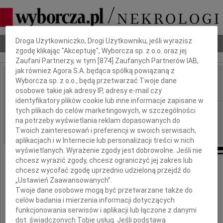
Dbamy o Twoją prywatność
Droga Użytkowniczko, Drogi Użytkowniku, jeśli wyrazisz
Nekrologi
Odeszli
Poradnik pogrzebowy
zgodę klikając "Akceptuję", Wyborcza sp. z o.o. oraz jej
Zaufani Partnerzy, w tym [
874
] Zaufanych Partnerów IAB,
jak również Agora S.A. będąca spółką powiązaną z
Zofia Kicińska-Bułhak
Wyborcza sp. z o.o., będą przetwarzać Twoje dane
IMIĘ I NAZWISKO:
osobowe takie jak adresy IP, adresy e-mail czy
identyfikatory plików cookie lub inne informacje zapisane w
Łódź
tych plikach do celów marketingowych, w szczególności
REGION:
na potrzeby wyświetlania reklam dopasowanych do
03.09.2010
DATA EMISJI:
Twoich zainteresowań i preferencji w swoich serwisach,
aplikacjach i w Internecie lub personalizacji treści w nich
wyświetlanych. Wyrażenie zgody jest dobrowolne. Jeśli nie
chcesz wyrazić zgody, chcesz ograniczyć jej zakres lub
chcesz wycofać zgodę uprzednio udzieloną przejdź do
„Ustawień Zaawansowanych”.
Głębokim smutkiem
Twoje dane osobowe mogą być przetwarzane także do
napełniła nas wiadomość o śmierci
celów badania i mierzenia informacji dotyczących
funkcjonowania serwisów i aplikacji lub łączone z danymi
dot. świadczonych Tobie usług. Jeśli podstawą