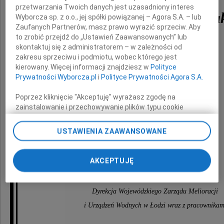
przetwarzania Twoich danych jest uzasadniony interes
Zofii Kicińskiej-Bułha
Wyborcza sp. z o.o., jej spółki powiązanej – Agora S.A. – lub
Zaufanych Partnerów, masz prawo wyrazić sprzeciw. Aby
to zrobić przejdź do „Ustawień Zaawansowanych” lub
skontaktuj się z administratorem – w zależności od
zakresu sprzeciwu i podmiotu, wobec którego jest
Wyrazy głębokiego współczucia
kierowany. Więcej informacji znajdziesz w
Polityce
Prywatności Wyborcza.pl
i
Polityce Prywatności Agora S.A.
i słowa otuchy
Poprzez kliknięcie "Akceptuję" wyrażasz zgodę na
zainstalowanie i przechowywanie plików typu cookie
Wyborczej sp. z o. o. jej Zaufanych Partnerów i Agora S.A.
Rodzinie i Bliskim
na Twoim urządzeniu końcowym. Możesz też w każdej
USTAWIENIA ZAAWANSOWANE
chwili zmienić swoje preferencje dot. plików cookie,
ponownie wywołując narzędzie do zarządzania Twoimi
preferencjami dot. przetwarzania danych poprzez
AKCEPTUJĘ
składa
odnośnik „Ustawienia prywatności” w stopce serwisu i
przechodząc do sekcji „Ustawienia zaawansowane”.
Zmiana ustawień plików cookie możliwa jest także za
Dyrekcja Wojewódzkiego Zarządu Melioracji
pomocą ustawień przeglądarki.
i Urządzeń Wodnych w Łodzi wraz z pracownikam
My, nasi Zaufani Partnerzy i Agora S.A. możemy