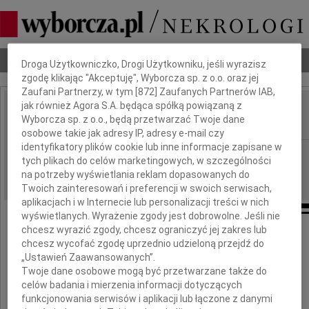
Dbamy o Twoją prywatność
Nekrologi
Odeszli
Poradnik pogrzebowy
Droga Użytkowniczko, Drogi Użytkowniku, jeśli wyrazisz
zgodę klikając "Akceptuję", Wyborcza sp. z o.o. oraz jej
Zaufani Partnerzy, w tym [
872
] Zaufanych Partnerów IAB,
jak również Agora S.A. będąca spółką powiązaną z
Maciej Majchrzak
Wyborcza sp. z o.o., będą przetwarzać Twoje dane
IMIĘ I NAZWISKO:
osobowe takie jak adresy IP, adresy e-mail czy
identyfikatory plików cookie lub inne informacje zapisane w
Łódź
REGION:
tych plikach do celów marketingowych, w szczególności
03.09.2010
DATA EMISJI:
na potrzeby wyświetlania reklam dopasowanych do
Twoich zainteresowań i preferencji w swoich serwisach,
aplikacjach i w Internecie lub personalizacji treści w nich
wyświetlanych. Wyrażenie zgody jest dobrowolne. Jeśli nie
chcesz wyrazić zgody, chcesz ograniczyć jej zakres lub
chcesz wycofać zgodę uprzednio udzieloną przejdź do
Wyrazy głębokiego współczucia
„Ustawień Zaawansowanych”.
Twoje dane osobowe mogą być przetwarzane także do
Rodzinie
celów badania i mierzenia informacji dotyczących
funkcjonowania serwisów i aplikacji lub łączone z danymi