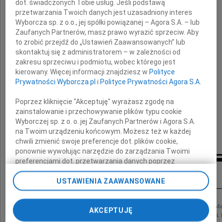
dot. świadczonych Tobie usług. Jeśli podstawą
z powodu śmierci naszego Kolegi
przetwarzania Twoich danych jest uzasadniony interes
Wyborcza sp. z o.o., jej spółki powiązanej – Agora S.A. – lub
Zaufanych Partnerów, masz prawo wyrazić sprzeciw. Aby
Maćka Majchrzaka
to zrobić przejdź do „Ustawień Zaawansowanych” lub
skontaktuj się z administratorem – w zależności od
zakresu sprzeciwu i podmiotu, wobec którego jest
kierowany. Więcej informacji znajdziesz w
Polityce
Prywatności Wyborcza.pl
i
Polityce Prywatności Agora S.A.
składa
Poprzez kliknięcie "Akceptuję" wyrażasz zgodę na
zainstalowanie i przechowywanie plików typu cookie
Stowarzyszenie Dealerów
Wyborczej sp. z o. o. jej Zaufanych Partnerów i Agora S.A.
i Serwisów Mercedes-Benz
na Twoim urządzeniu końcowym. Możesz też w każdej
chwili zmienić swoje preferencje dot. plików cookie,
ponownie wywołując narzędzie do zarządzania Twoimi
preferencjami dot. przetwarzania danych poprzez
Inne kondolencje
odnośnik „Ustawienia prywatności” w stopce serwisu i
przechodząc do sekcji „Ustawienia zaawansowane”.
USTAWIENIA ZAAWANSOWANE
Zmiana ustawień plików cookie możliwa jest także za
pomocą ustawień przeglądarki.
Z ogromnym żalem i smutkiem przyjęliśmy wiadomość o tragicznej śmierci Pana Ma
AKCEPTUJĘ
Autotraper Sport Service, autoryzowanego dealera Chrysler, Jeep i Dodge w Łodzi. R
My, nasi Zaufani Partnerzy i Agora S.A. możemy