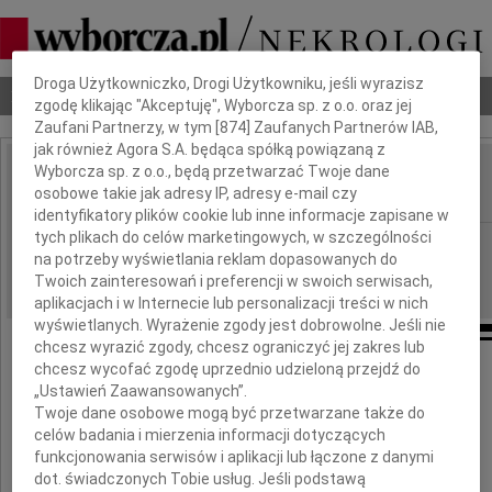
Dbamy o Twoją prywatność
Droga Użytkowniczko, Drogi Użytkowniku, jeśli wyrazisz
Nekrologi
Odeszli
Poradnik pogrzebowy
zgodę klikając "Akceptuję", Wyborcza sp. z o.o. oraz jej
Zaufani Partnerzy, w tym [
874
] Zaufanych Partnerów IAB,
jak również Agora S.A. będąca spółką powiązaną z
Wyborcza sp. z o.o., będą przetwarzać Twoje dane
Jacek Masłowski
osobowe takie jak adresy IP, adresy e-mail czy
IMIĘ I NAZWISKO:
identyfikatory plików cookie lub inne informacje zapisane w
tych plikach do celów marketingowych, w szczególności
Kraków
REGION:
na potrzeby wyświetlania reklam dopasowanych do
22.03.2024
DATA EMISJI:
Twoich zainteresowań i preferencji w swoich serwisach,
aplikacjach i w Internecie lub personalizacji treści w nich
wyświetlanych. Wyrażenie zgody jest dobrowolne. Jeśli nie
chcesz wyrazić zgody, chcesz ograniczyć jej zakres lub
chcesz wycofać zgodę uprzednio udzieloną przejdź do
„Ustawień Zaawansowanych”.
Twoje dane osobowe mogą być przetwarzane także do
celów badania i mierzenia informacji dotyczących
funkcjonowania serwisów i aplikacji lub łączone z danymi
dot. świadczonych Tobie usług. Jeśli podstawą