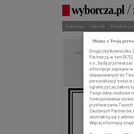
Nekrologi
Odeszli
Poradnik p
Dbamy o Twoją prywa
Marian
Droga Użytkowniczko, Dr
IMIĘ I NAZWISKO:
Partnerzy, w tym [
872
]
o.o., będą przetwarzać 
Poznań
REGION:
informacje zapisane w
20.03.2024
dopasowanych do Twoich
DATA EMISJI:
personalizacji treści 
ograniczyć jej zakres
Twoje dane osobowe mo
funkcjonowania serwisó
przetwarzania Twoich da
Z głębokim smu
Zaufanych Partnerów, 
skontaktuj się z admin
Więcej informacji znaj