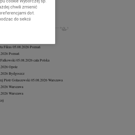
ypu cookie Wyborczej sp.
na Popowska
28.07.2026
Poznań
żdej chwili zmienić
bokim smutkiem i żalem przyjęliśmy...
preferencjami dot.
cej
hodząc do sekcji
stawień przeglądarki.
ZE NEKROLOGI, KONDOLENCJE
iusz Butruk
05.08.2026
Warszawa
h celach:
Użycie
8.2026
Warszawa
lów identyfikacji.
eta Fikus
05.08.2026
Poznań
ści, pomiar reklam i
8.2026
Poznań
 Falkowski
05.08.2026
cała Polska
8.2026
Opole
8.2026
Bydgoszcz
ej Piotr Gołaszewski
05.08.2026
Warszawa
8.2026
Warszawa
8.2026
Warszawa
cej