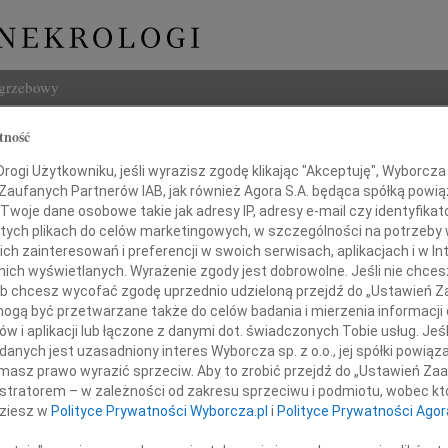
ogrzebowy
Szukaj
tność
 Króla
Imię i na
ogi Użytkowniku, jeśli wyrazisz zgodę klikając "Akceptuję", Wyborcza sp
 Zaufanych Partnerów IAB, jak również Agora S.A. będąca spółką powi
Twoje dane osobowe takie jak adresy IP, adresy e-mail czy identyfikato
 tych plikach do celów marketingowych, w szczególności na potrzeby 
 zainteresowań i preferencji w swoich serwisach, aplikacjach i w Int
INNE NE
w nich wyświetlanych. Wyrażenie zgody jest dobrowolne. Jeśli nie chce
 lub chcesz wycofać zgodę uprzednio udzieloną przejdź do „Ustawień
05.0
gą być przetwarzane także do celów badania i mierzenia informacji
Adw. 
w i aplikacji lub łączone z danymi dot. świadczonych Tobie usług. Jeś
Tadeu
nych jest uzasadniony interes Wyborcza sp. z o.o., jej spółki powiąza
Z głę
tkiem przyjęliśmy wiadomość o śmierci
masz prawo wyrazić sprzeciw. Aby to zrobić przejdź do „Ustawień Z
Wiesł
istratorem – w zależności od zakresu sprzeciwu i podmiotu, wobec któ
Z głę
dziesz w
Polityce Prywatności Wyborcza.pl
i
Polityce Prywatności Agor
Macie
Z głę