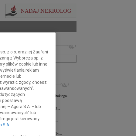
 nekrologów i wspomnień
zwisko lub numer ogłoszenia:
. z o.o. oraz jej Zaufani
ązaną z Wyborcza sp. z
ry plików cookie lub inne
+ szukanie zaawansowane
wyświetlania reklam
ernecie lub
KROLOGI
sz wyrazić zgody, chcesz
 Zaawansowanych”.
8.2026
Poznań
 dotyczących
Mariuszowi Paplaczykowi wyrazy głębokiego...
li podstawą
sz Kotłowski
05.08.2026
Poznań
nej – Agora S.A. – lub
bokim żalem zawiadamiamy, że w dniu 3...
aawansowanych” lub
awa Ziółkowska
31.07.2026
Poznań
rego jest kierowany.
bokim smutkiem żegnamy prof. dr hab....
a S.A.
j Błaszak
30.07.2026
Poznań
bokim żalem zawiadamiamy, że w dniu 26...