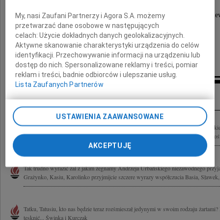
Masza Św. w Kościele św. Adrzeja Boboli na ul. Mickie
My, nasi Zaufani Partnerzy i Agora S.A. możemy
przetwarzać dane osobowe w następujących
we Wrzeszczu o godz. 9:00.
celach:
Użycie dokładnych danych geolokalizacyjnych.
Aktywne skanowanie charakterystyki urządzenia do celów
identyfikacji. Przechowywanie informacji na urządzeniu lub
Rodzina
dostęp do nich. Spersonalizowane reklamy i treści, pomiar
reklam i treści, badnie odbiorców i ulepszanie usług.
Lista Zaufanych Partnerów
Kondolencje
USTAWIENIA ZAAWANSOWANE
Steruj krwią swoją do Oceanu Spokoju. Julian Przyboś 12 marca, po długiej i ciężkie
Przyjaciel Andrzej Urbański doktor nauk medycznych, znakomity chirurg, pełen pośw
AKCEPTUJĘ
Tak trudno wyrazić żal z jakim żegnamy Andrzeja Urbańskiego niezawodnego przyjac
Grażynko, Kasiu, Karolinko przyjmijcie szczere wyrazy współczucia Basia, Sławek,.
Tatku, Tatusiu, kto nas będzie teraz rozśmieszał jedynymi w swoim rodzaju żartami
tęsknić... Świnka i Kurczak