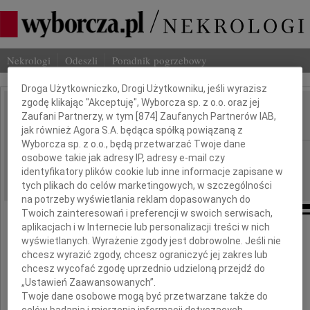
Nekrologi
Odeszli
Poradnik pogrzebowy
Dbamy o Twoją prywatność
Droga Użytkowniczko, Drogi Użytkowniku, jeśli wyrazisz
zgodę klikając "Akceptuję", Wyborcza sp. z o.o. oraz jej
Andrzej Urbański
Zaufani Partnerzy, w tym [
874
] Zaufanych Partnerów IAB,
IMIĘ I NAZWISKO:
jak również Agora S.A. będąca spółką powiązaną z
Wyborcza sp. z o.o., będą przetwarzać Twoje dane
Gdańsk
REGION:
osobowe takie jak adresy IP, adresy e-mail czy
identyfikatory plików cookie lub inne informacje zapisane w
15.03.2024
DATA EMISJI:
tych plikach do celów marketingowych, w szczególności
na potrzeby wyświetlania reklam dopasowanych do
Twoich zainteresowań i preferencji w swoich serwisach,
aplikacjach i w Internecie lub personalizacji treści w nich
wyświetlanych. Wyrażenie zgody jest dobrowolne. Jeśli nie
Z głębokim żalem zawiadamiamy,
chcesz wyrazić zgody, chcesz ograniczyć jej zakres lub
że dnia 12 marca 2024 roku odszedł
chcesz wycofać zgodę uprzednio udzieloną przejdź do
„Ustawień Zaawansowanych”.
Twoje dane osobowe mogą być przetwarzane także do
Andrzej Urbański