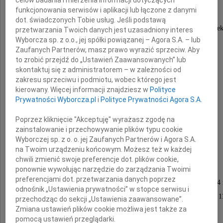
celów badania i mierzenia informacji dotyczących
funkcjonowania serwisów i aplikacji lub łączone z danymi
dot. świadczonych Tobie usług. Jeśli podstawą
ukochany Mąż, najlepszy Tata, troskliwy Dziadek
przetwarzania Twoich danych jest uzasadniony interes
Wyborcza sp. z o.o., jej spółki powiązanej – Agora S.A. – lub
Zaufanych Partnerów, masz prawo wyrazić sprzeciw. Aby
Wspaniały Człowiek, lekarz i przyjaciel.
to zrobić przejdź do „Ustawień Zaawansowanych” lub
skontaktuj się z administratorem – w zależności od
zakresu sprzeciwu i podmiotu, wobec którego jest
Pozostanie na zawsze w naszych sercach.
kierowany. Więcej informacji znajdziesz w
Polityce
Prywatności Wyborcza.pl
i
Polityce Prywatności Agora S.A.
Poprzez kliknięcie "Akceptuję" wyrażasz zgodę na
zainstalowanie i przechowywanie plików typu cookie
Wyborczej sp. z o. o. jej Zaufanych Partnerów i Agora S.A.
na Twoim urządzeniu końcowym. Możesz też w każdej
chwili zmienić swoje preferencje dot. plików cookie,
ponownie wywołując narzędzie do zarządzania Twoimi
preferencjami dot. przetwarzania danych poprzez
Uroczystości pogrzebowe odbędą się 16 marca 2024 
odnośnik „Ustawienia prywatności” w stopce serwisu i
na cmentarzu Srebrzysko (Nowa Kaplica) od godz. 1
przechodząc do sekcji „Ustawienia zaawansowane”.
Zmiana ustawień plików cookie możliwa jest także za
Wyprowadzenie z Kaplicy o godz. 12:00.
pomocą ustawień przeglądarki.