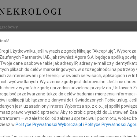
ogrzebowy
tność
Szukaj
Grudzień
ogi Użytkowniku, jeśli wyrazisz zgodę klikając "Akceptuję", Wyborcza sp
Imię i na
 Zaufanych Partnerów IAB, jak również Agora S.A. będąca spółką powi
Twoje dane osobowe takie jak adresy IP, adresy e-mail czy identyfikato
 tych plikach do celów marketingowych, w szczególności na potrzeby 
 zainteresowań i preferencji w swoich serwisach, aplikacjach i w Int
w nich wyświetlanych. Wyrażenie zgody jest dobrowolne. Jeśli nie chce
INNE NE
 lub chcesz wycofać zgodę uprzednio udzieloną przejdź do „Ustawień
Ludwi
gą być przetwarzane także do celów badania i mierzenia informacji
3 sie
w i aplikacji lub łączone z danymi dot. świadczonych Tobie usług. Jeś
Iwona
nych jest uzasadniony interes Wyborcza sp. z o.o., jej spółki powiąza
Zmarł
Z głę
masz prawo wyrazić sprzeciw. Aby to zrobić przejdź do „Ustawień Z
Zbign
iotr Grudzień
istratorem – w zależności od zakresu sprzeciwu i podmiotu, wobec któ
Z głę
dziesz w
Polityce Prywatności Wyborcza.pl
i
Polityce Prywatności Agor
Marek
Z głę
ceptuję" wyrażasz zgodę na zainstalowanie i przechowywanie plików t