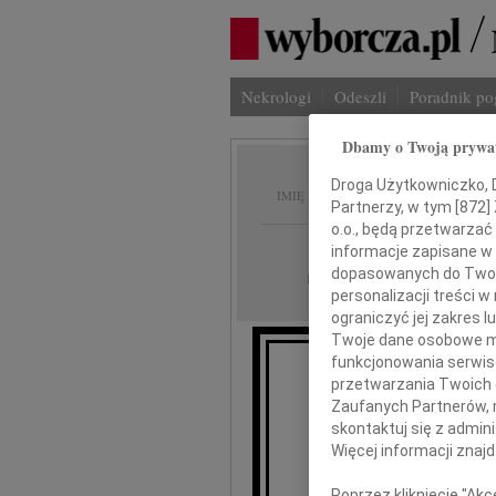
Nekrologi
Odeszli
Poradnik p
Dbamy o Twoją prywa
Piotr 
Droga Użytkowniczko, Dr
IMIĘ I NAZWISKO:
Partnerzy, w tym [
872
]
o.o., będą przetwarzać 
Warszawa
REGION:
informacje zapisane w
dopasowanych do Twoich
08.03.2024
DATA EMISJI:
personalizacji treści 
ograniczyć jej zakres
Twoje dane osobowe mo
funkcjonowania serwisó
przetwarzania Twoich da
Zaufanych Partnerów, 
P
skontaktuj się z admin
Więcej informacji znaj
Poprzez kliknięcie "Ak