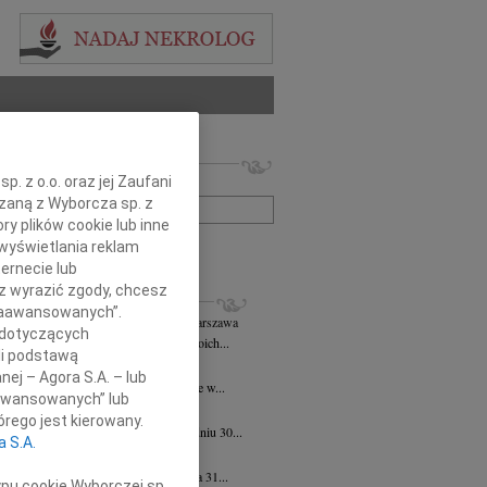
 nekrologów i wspomnień
. z o.o. oraz jej Zaufani
zwisko lub numer ogłoszenia:
ązaną z Wyborcza sp. z
ry plików cookie lub inne
wyświetlania reklam
+ szukanie zaawansowane
ernecie lub
sz wyrazić zgody, chcesz
KROLOGI
 Zaawansowanych”.
k Zbigniew Staszyński
06.08.2026
Warszawa
 dotyczących
rpnia 2026 roku zmarł w przeddzień swoich...
li podstawą
 Justyniak
06.08.2026
Warszawa
nej – Agora S.A. – lub
bokim żalem przyjęliśmy wiadomość, że w...
aawansowanych” lub
iew Wojdat
05.08.2026
Warszawa
rego jest kierowany.
bokim smutkiem zawiadamiamy, że w dniu 30...
a S.A.
 Pliszkiewicz
05.08.2026
Warszawa
bokim smutkiem zawiadamiamy, że dnia 31...
ypu cookie Wyborczej sp.