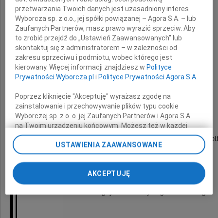
przetwarzania Twoich danych jest uzasadniony interes
Wyborcza sp. z o.o., jej spółki powiązanej – Agora S.A. – lub
Zaufanych Partnerów, masz prawo wyrazić sprzeciw. Aby
to zrobić przejdź do „Ustawień Zaawansowanych” lub
skontaktuj się z administratorem – w zależności od
zakresu sprzeciwu i podmiotu, wobec którego jest
Maria Berzyńska
kierowany. Więcej informacji znajdziesz w
Polityce
Prywatności Wyborcza.pl
i
Polityce Prywatności Agora S.A.
Poprzez kliknięcie "Akceptuję" wyrażasz zgodę na
lat 89
zainstalowanie i przechowywanie plików typu cookie
Wyborczej sp. z o. o. jej Zaufanych Partnerów i Agora S.A.
Uroczystość pogrzebowa rozpocznie się
na Twoim urządzeniu końcowym. Możesz też w każdej
chwili zmienić swoje preferencje dot. plików cookie,
w kaplicy cmentarnej - wejście od ul. Białej w Lubli
USTAWIENIA ZAAWANSOWANE
ponownie wywołując narzędzie do zarządzania Twoimi
8 marca 2024 roku o godzinie 11:00.
preferencjami dot. przetwarzania danych poprzez
odnośnik „Ustawienia prywatności” w stopce serwisu i
AKCEPTUJĘ
przechodząc do sekcji „Ustawienia zaawansowane”.
Po uroczystości nastąpi odprowadzenie
Zmiana ustawień plików cookie możliwa jest także za
Drogiej nam Zmarłej do grobu rodzinnego.
pomocą ustawień przeglądarki.
My, nasi Zaufani Partnerzy i Agora S.A. możemy