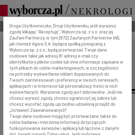
Dbamy o Twoją prywatność
Nekrologi
Odeszli
Poradnik pogrzebowy
Droga Użytkowniczko, Drogi Użytkowniku, jeśli wyrazisz
zgodę klikając "Akceptuję", Wyborcza sp. z o.o. oraz jej
Zaufani Partnerzy, w tym [
872
] Zaufanych Partnerów IAB,
jak również Agora S.A. będąca spółką powiązaną z
Maria Berzyńska
Wyborcza sp. z o.o., będą przetwarzać Twoje dane
IMIĘ I NAZWISKO:
osobowe takie jak adresy IP, adresy e-mail czy
identyfikatory plików cookie lub inne informacje zapisane w
cała Polska
REGION:
tych plikach do celów marketingowych, w szczególności
na potrzeby wyświetlania reklam dopasowanych do
06.03.2024
DATA EMISJI:
Twoich zainteresowań i preferencji w swoich serwisach,
aplikacjach i w Internecie lub personalizacji treści w nich
wyświetlanych. Wyrażenie zgody jest dobrowolne. Jeśli nie
chcesz wyrazić zgody, chcesz ograniczyć jej zakres lub
chcesz wycofać zgodę uprzednio udzieloną przejdź do
Z ogromnym smutkiem zawiadamiamy,
„Ustawień Zaawansowanych”.
Twoje dane osobowe mogą być przetwarzane także do
że 3 marca 2024 roku zmarła
celów badania i mierzenia informacji dotyczących
nasza kochana Mama, Babcia i Prababcia
funkcjonowania serwisów i aplikacji lub łączone z danymi
dot. świadczonych Tobie usług. Jeśli podstawą