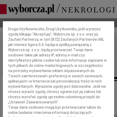
Dbamy o Twoją prywatność
Nekrologi
Odeszli
Poradnik pogrzebowy
Droga Użytkowniczko, Drogi Użytkowniku, jeśli wyrazisz
zgodę klikając "Akceptuję", Wyborcza sp. z o.o. oraz jej
Zaufani Partnerzy, w tym [
872
] Zaufanych Partnerów IAB,
Wiesława Wełnicka
jak również Agora S.A. będąca spółką powiązaną z
IMIĘ I NAZWISKO:
Wyborcza sp. z o.o., będą przetwarzać Twoje dane
osobowe takie jak adresy IP, adresy e-mail czy
Gdańsk
REGION:
identyfikatory plików cookie lub inne informacje zapisane w
01.03.2024
tych plikach do celów marketingowych, w szczególności
DATA EMISJI:
na potrzeby wyświetlania reklam dopasowanych do
Twoich zainteresowań i preferencji w swoich serwisach,
aplikacjach i w Internecie lub personalizacji treści w nich
wyświetlanych. Wyrażenie zgody jest dobrowolne. Jeśli nie
chcesz wyrazić zgody, chcesz ograniczyć jej zakres lub
chcesz wycofać zgodę uprzednio udzieloną przejdź do
Marzenko i Januszu
„Ustawień Zaawansowanych”.
Twoje dane osobowe mogą być przetwarzane także do
celów badania i mierzenia informacji dotyczących
przyjmijcie serdeczne i najszczersze wyrazy współczucia 