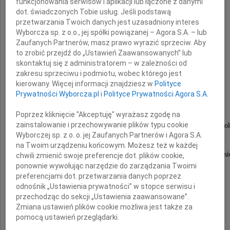
funkcjonowania serwisów i aplikacji lub łączone z danymi
z powodu śmierci Mamy
dot. świadczonych Tobie usług. Jeśli podstawą
przetwarzania Twoich danych jest uzasadniony interes
Wyborcza sp. z o.o., jej spółki powiązanej – Agora S.A. – lub
Zaufanych Partnerów, masz prawo wyrazić sprzeciw. Aby
Pani
to zrobić przejdź do „Ustawień Zaawansowanych” lub
skontaktuj się z administratorem – w zależności od
zakresu sprzeciwu i podmiotu, wobec którego jest
Wiesławy Wełnickiej
kierowany. Więcej informacji znajdziesz w
Polityce
Prywatności Wyborcza.pl
i
Polityce Prywatności Agora S.A.
Osoby wspaniałej i bliskiej nam wszystkim.
Poprzez kliknięcie "Akceptuję" wyrażasz zgodę na
zainstalowanie i przechowywanie plików typu cookie
Niech nasza przyjaźń, współczucie i serdeczne kondol
Wyborczej sp. z o. o. jej Zaufanych Partnerów i Agora S.A.
przyniosą Wam pocieszenie
na Twoim urządzeniu końcowym. Możesz też w każdej
w tym trudnym dla Was i dla całej Rodziny czasi
chwili zmienić swoje preferencje dot. plików cookie,
ponownie wywołując narzędzie do zarządzania Twoimi
preferencjami dot. przetwarzania danych poprzez
odnośnik „Ustawienia prywatności” w stopce serwisu i
K. J. Borkusiewiczowie
przechodząc do sekcji „Ustawienia zaawansowane”.
G. i P. Moszkowscy
Zmiana ustawień plików cookie możliwa jest także za
pomocą ustawień przeglądarki.
M. Chmiel