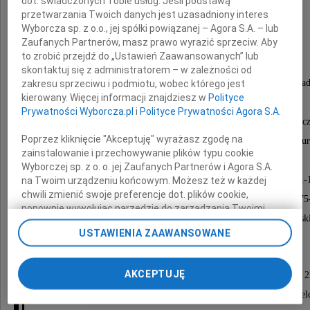
dot. świadczonych Tobie usług. Jeśli podstawą
przetwarzania Twoich danych jest uzasadniony interes
Wyborcza sp. z o.o., jej spółki powiązanej – Agora S.A. – lub
Karol Lisowski
Zaufanych Partnerów, masz prawo wyrazić sprzeciw. Aby
to zrobić przejdź do „Ustawień Zaawansowanych” lub
skontaktuj się z administratorem – w zależności od
nasz Kochany Mąż, Ojciec, Teść, Dziadek, Pradziad
zakresu sprzeciwu i podmiotu, wobec którego jest
kierowany. Więcej informacji znajdziesz w
Polityce
Przyjaciel ludzi.
Prywatności Wyborcza.pl
i
Polityce Prywatności Agora S.A.
Wieloletni nauczyciel, Kierownik Szkoły Podstawowej w Siekierc
Poprzez kliknięcie "Akceptuję" wyrażasz zgodę na
Kierownik Szkoły Podstawowej Nr 5 im. M. Skłodowskiej-Cur
zainstalowanie i przechowywanie plików typu cookie
(1964-1971),
Wyborczej sp. z o. o. jej Zaufanych Partnerów i Agora S.A.
Inspektor Oświaty i Wychowania w Zgorzelcu (1971-
na Twoim urządzeniu końcowym. Możesz też w każdej
chwili zmienić swoje preferencje dot. plików cookie,
Kurator Oświaty i Wychowania w Jeleniej Górze (1975
ponownie wywołując narzędzie do zarządzania Twoimi
Dyrektor Zespołu Szkół Zawodowych im. II Armii Wojska Polsk
preferencjami dot. przetwarzania danych poprzez
USTAWIENIA ZAAWANSOWANE
odnośnik „Ustawienia prywatności” w stopce serwisu i
(1982-1986).
przechodząc do sekcji „Ustawienia zaawansowane”.
Zmiana ustawień plików cookie możliwa jest także za
AKCEPTUJĘ
Msza Święta w intencji Zmarłego zostanie odprawiona w dniu 22
pomocą ustawień przeglądarki.
o godz. 7.30 w kościele św. Bonifacego w Zgorzel
My, nasi Zaufani Partnerzy i Agora S.A. możemy