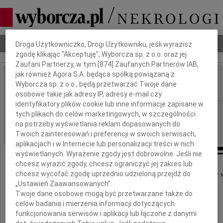
Dbamy o Twoją prywatność
Nekrologi
Odeszli
Poradnik pogrzebowy
Droga Użytkowniczko, Drogi Użytkowniku, jeśli wyrazisz
zgodę klikając "Akceptuję", Wyborcza sp. z o.o. oraz jej
Zaufani Partnerzy, w tym [
874
] Zaufanych Partnerów IAB,
jak również Agora S.A. będąca spółką powiązaną z
Karol Lisowski
Wyborcza sp. z o.o., będą przetwarzać Twoje dane
IMIĘ I NAZWISKO:
osobowe takie jak adresy IP, adresy e-mail czy
identyfikatory plików cookie lub inne informacje zapisane w
cała Polska
REGION:
tych plikach do celów marketingowych, w szczególności
22.02.2024
na potrzeby wyświetlania reklam dopasowanych do
DATA EMISJI:
Twoich zainteresowań i preferencji w swoich serwisach,
aplikacjach i w Internecie lub personalizacji treści w nich
wyświetlanych. Wyrażenie zgody jest dobrowolne. Jeśli nie
chcesz wyrazić zgody, chcesz ograniczyć jej zakres lub
chcesz wycofać zgodę uprzednio udzieloną przejdź do
Z głębokim żalem zawiadamiamy, że w dniu 15 lutego 2024 r. w w
„Ustawień Zaawansowanych”.
Twoje dane osobowe mogą być przetwarzane także do
celów badania i mierzenia informacji dotyczących
funkcjonowania serwisów i aplikacji lub łączone z danymi