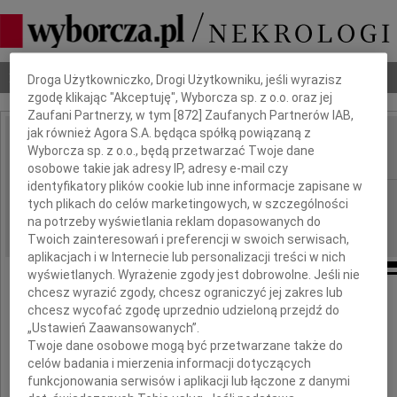
Dbamy o Twoją prywatność
Nekrologi
Odeszli
Poradnik pogrzebowy
Droga Użytkowniczko, Drogi Użytkowniku, jeśli wyrazisz
zgodę klikając "Akceptuję", Wyborcza sp. z o.o. oraz jej
Zaufani Partnerzy, w tym [
872
] Zaufanych Partnerów IAB,
jak również Agora S.A. będąca spółką powiązaną z
Zofia Rolle
Wyborcza sp. z o.o., będą przetwarzać Twoje dane
IMIĘ I NAZWISKO:
osobowe takie jak adresy IP, adresy e-mail czy
identyfikatory plików cookie lub inne informacje zapisane w
Kraków
REGION:
tych plikach do celów marketingowych, w szczególności
21.02.2024
na potrzeby wyświetlania reklam dopasowanych do
DATA EMISJI:
Twoich zainteresowań i preferencji w swoich serwisach,
aplikacjach i w Internecie lub personalizacji treści w nich
wyświetlanych. Wyrażenie zgody jest dobrowolne. Jeśli nie
chcesz wyrazić zgody, chcesz ograniczyć jej zakres lub
chcesz wycofać zgodę uprzednio udzieloną przejdź do
"Nie ma już Ciebie wśród nas,
„Ustawień Zaawansowanych”.
Jednak w sercach naszych pozostaniesz...."
Twoje dane osobowe mogą być przetwarzane także do
celów badania i mierzenia informacji dotyczących
funkcjonowania serwisów i aplikacji lub łączone z danymi