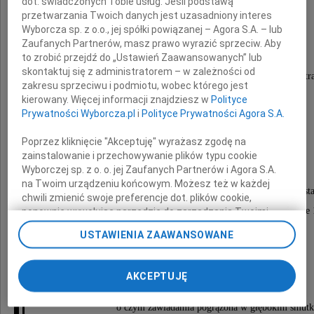
dot. świadczonych Tobie usług. Jeśli podstawą
przetwarzania Twoich danych jest uzasadniony interes
Zofia Rolle
Wyborcza sp. z o.o., jej spółki powiązanej – Agora S.A. – lub
Zaufanych Partnerów, masz prawo wyrazić sprzeciw. Aby
to zrobić przejdź do „Ustawień Zaawansowanych” lub
skontaktuj się z administratorem – w zależności od
najukochańsza Mama, Babcia, Prababcia i Siostr
zakresu sprzeciwu i podmiotu, wobec którego jest
kierowany. Więcej informacji znajdziesz w
Polityce
Prywatności Wyborcza.pl
i
Polityce Prywatności Agora S.A.
Przeżywszy lat 99,
opatrzona św. Sakramentami,
Poprzez kliknięcie "Akceptuję" wyrażasz zgodę na
odeszła od nas dnia 18 lutego 2024 roku.
zainstalowanie i przechowywanie plików typu cookie
Wyborczej sp. z o. o. jej Zaufanych Partnerów i Agora S.A.
na Twoim urządzeniu końcowym. Możesz też w każdej
Msza święta żałobna przy Zmarłej odprawiona zosta
chwili zmienić swoje preferencje dot. plików cookie,
w poniedziałek, dnia 26 lutego 2024 roku o godzinie
ponownie wywołując narzędzie do zarządzania Twoimi
preferencjami dot. przetwarzania danych poprzez
w kaplicy na cmentarzu Rakowickim,
USTAWIENIA ZAAWANSOWANE
odnośnik „Ustawienia prywatności” w stopce serwisu i
po czym nastąpi odprowadzenie Zmarłej
przechodząc do sekcji „Ustawienia zaawansowane”.
Zmiana ustawień plików cookie możliwa jest także za
na miejsce wiecznego spoczynku,
AKCEPTUJĘ
pomocą ustawień przeglądarki.
o czym zawiadamia pogrążona w głębokim smut
My, nasi Zaufani Partnerzy i Agora S.A. możemy