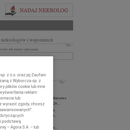
 nekrologów i wspomnień
zwisko lub numer ogłoszenia:
+ szukanie zaawansowane
. z o.o. oraz jej Zaufani
KROLOGI
ązaną z Wyborcza sp. z
8.2026
Warszawa
ry plików cookie lub inne
j kochanej i dzielnej Marylce Butruk...
wyświetlania reklam
 Tadeusz Duniec
wiek: 79
07.08.2026
Warszawa
ernecie lub
lkim żalem przyjęliśmy wiadomość, że 29...
sz wyrazić zgody, chcesz
 Zaawansowanych”.
rzata Kościelska
07.08.2026
Warszawa
u 3 sierpnia 2026 roku zmarła Profesor...
 dotyczących
li podstawą
iusz Butruk
05.08.2026
Warszawa
nej – Agora S.A. – lub
omnym żalem przyjęliśmy wiadomość o...