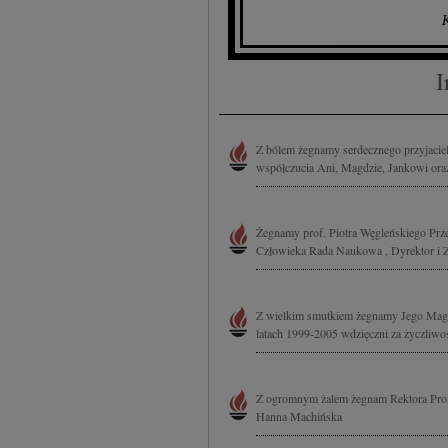
K
I
Z bólem żegnamy serdecznego przyjaciel
współczucia Ani, Magdzie, Jankowi oraz 
Żegnamy prof. Piotra Węgleńskiego Prz
Człowieka Rada Naukowa , Dyrektor i 
Z wielkim smutkiem żegnamy Jego Magn
latach 1999-2005 wdzięczni za życzliw
Z ogromnym żalem żegnam Rektora Prof
Hanna Machińska