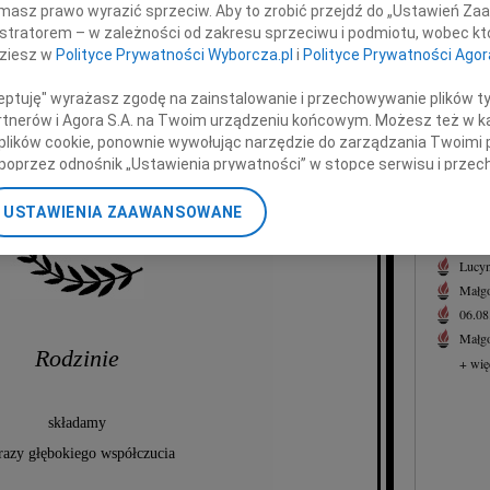
masz prawo wyrazić sprzeciw. Aby to zrobić przejdź do „Ustawień Z
Małgo
istratorem – w zależności od zakresu sprzeciwu i podmiotu, wobec któ
Z głę
dziesz w
Polityce Prywatności Wyborcza.pl
i
Polityce Prywatności Agor
 Wydziału IV Nauk Biologicznych
+ wię
stwa Naukowego Warszawskiego,
NAJNOWS
ceptuję" wyrażasz zgodę na zainstalowanie i przechowywanie plików t
wybitnego uczonego,
Partnerów i Agora S.A. na Twoim urządzeniu końcowym. Możesz też w ka
07.0
 plików cookie, ponownie wywołując narzędzie do zarządzania Twoimi 
Jacek
nestora genetyki polskiej,
poprzez odnośnik „Ustawienia prywatności” w stopce serwisu i przec
Małgo
wego, odważnego Człowieka.
ane”. Zmiana ustawień plików cookie możliwa jest także za pomocą u
Eugen
USTAWIENIA ZAAWANSOWANE
06.0
nerzy i Agora S.A. możemy przetwarzać dane osobowe w następującyc
Hube
okalizacyjnych. Aktywne skanowanie charakterystyki urządzenia do ce
Lucyn
cji na urządzeniu lub dostęp do nich. Spersonalizowane reklamy i tre
Małgo
w i ulepszanie usług.
Lista Zaufanych Partnerów
06.0
Małgo
Rodzinie
+ wię
składamy
azy głębokiego współczucia