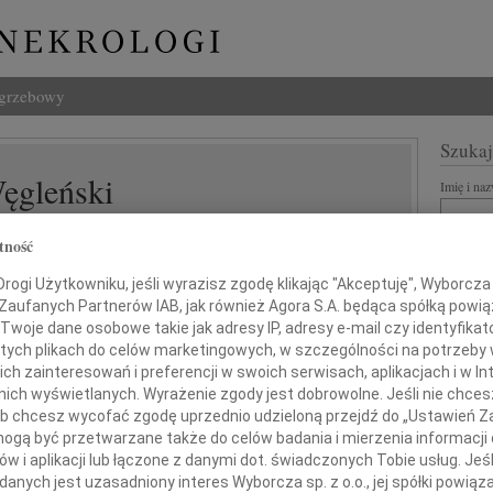
ogrzebowy
Szukaj
Węgleński
Imię i na
tność
ogi Użytkowniku, jeśli wyrazisz zgodę klikając "Akceptuję", Wyborcza sp
INNE NE
 Zaufanych Partnerów IAB, jak również Agora S.A. będąca spółką powi
07.0
Twoje dane osobowe takie jak adresy IP, adresy e-mail czy identyfikato
Nasze
 tych plikach do celów marketingowych, w szczególności na potrzeby 
wielkim smutkiem żegnamy
Jacek
 zainteresowań i preferencji w swoich serwisach, aplikacjach i w Int
Z wie
w nich wyświetlanych. Wyrażenie zgody jest dobrowolne. Jeśli nie chce
 lub chcesz wycofać zgodę uprzednio udzieloną przejdź do „Ustawień
Małgo
Profesora
W dni
gą być przetwarzane także do celów badania i mierzenia informacji
w i aplikacji lub łączone z danymi dot. świadczonych Tobie usług. Jeś
Eugen
ra Węgleńskiego
nych jest uzasadniony interes Wyborcza sp. z o.o., jej spółki powiąza
Z ogr