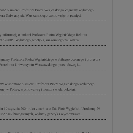
ość o śmierci Profesora Piotra Węgleńskiego Żegnamy wybitnego
ektora Uniwersytetu Warszawskiego, zachowując w pamięci...
y informację o śmierci Profesora Piotra Węgleńskiego Rektora
999-2005. Wybitnego genetyka, znakomitego naukowca i...
egnamy Profesora Piotra Węgleńskiego wybitnego uczonego i profesora
 Prorektora Uniwersytetu Warszawskiego, prawodawcę i...
my wiadomość o śmierci Profesora Piotra Węgleńskiego wybitnego
cznej w Polsce, wychowawcę i mentora wielu pokoleń...
u 19 stycznia 2024 roku zmarł nasz Tata Piotr Węgleński Urodzony 29
sor nauk biologicznych, wybitny genetyk i wychowawca...