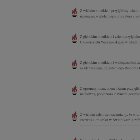
Z wielkim smutkiem przyjęliśmy wiadom
uczonego, wieloletniego prorektora i r
Z głębokim smutkiem i żalem przyjęliśm
Uniwersytetu Warszawskiego w latach 1
Z głębokim smutkiem i wdzięcznością ż
akademickiego, długoletniego Rektora i
Z ogromnym smutkiem i żalem przyjęliś
naukowca, prekursora inżynierii genety
Z wielkim żalem zawiadamiamy, że w dni
czerwca 1939 roku w Świdnikach. Profe