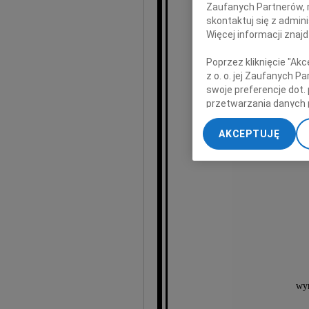
Zaufanych Partnerów, 
skontaktuj się z admin
Więcej informacji znaj
członka
Towarzy
Poprzez kliknięcie "Ak
z o. o. jej Zaufanych 
swoje preferencje dot.
przetwarzania danych 
pra
„Ustawienia zaawansow
AKCEPTUJĘ
My, nasi Zaufani Part
dokładnych danych geol
Przechowywanie informa
treści, badnie odbiorcó
wyr