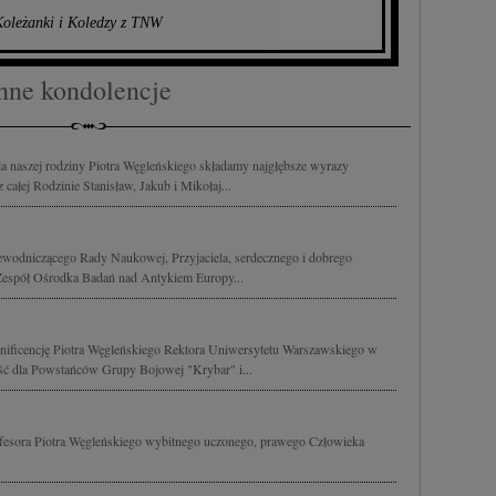
oleżanki i Koledzy z TNW
nne kondolencje
a naszej rodziny Piotra Węgleńskiego składamy najgłębsze wyrazy
całej Rodzinie Stanisław, Jakub i Mikołaj...
ewodniczącego Rady Naukowej, Przyjaciela, serdecznego i dobrego
Zespół Ośrodka Badań nad Antykiem Europy...
ificencję Piotra Węgleńskiego Rektora Uniwersytetu Warszawskiego w
ość dla Powstańców Grupy Bojowej "Krybar" i...
esora Piotra Węgleńskiego wybitnego uczonego, prawego Człowieka