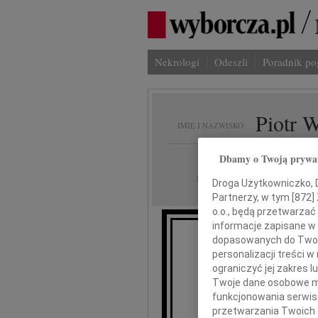
Nekrologi
Odeszli
Poradnik p
Piotr 
IMIĘ I NAZWISKO:
Dbamy o Twoją prywa
Warszawa
REGION:
01.02.2024
DATA EMISJI:
Droga Użytkowniczko, Dr
Partnerzy, w tym [
872
]
o.o., będą przetwarzać 
informacje zapisane w
Z 
dopasowanych do Twoich
personalizacji treści 
ograniczyć jej zakres
Twoje dane osobowe mo
funkcjonowania serwisó
Piot
przetwarzania Twoich da