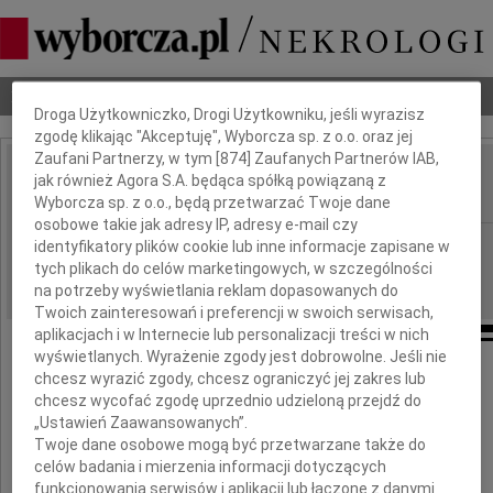
Dbamy o Twoją prywatność
Nekrologi
Odeszli
Poradnik pogrzebowy
Droga Użytkowniczko, Drogi Użytkowniku, jeśli wyrazisz
zgodę klikając "Akceptuję", Wyborcza sp. z o.o. oraz jej
Zaufani Partnerzy, w tym [
874
] Zaufanych Partnerów IAB,
Klemens Chaciński
jak również Agora S.A. będąca spółką powiązaną z
IMIĘ I NAZWISKO:
Wyborcza sp. z o.o., będą przetwarzać Twoje dane
osobowe takie jak adresy IP, adresy e-mail czy
Warszawa
identyfikatory plików cookie lub inne informacje zapisane w
REGION:
tych plikach do celów marketingowych, w szczególności
06.10.2009
DATA EMISJI:
na potrzeby wyświetlania reklam dopasowanych do
Twoich zainteresowań i preferencji w swoich serwisach,
aplikacjach i w Internecie lub personalizacji treści w nich
wyświetlanych. Wyrażenie zgody jest dobrowolne. Jeśli nie
chcesz wyrazić zgody, chcesz ograniczyć jej zakres lub
Ze smutkiem zawiadamiamy,
chcesz wycofać zgodę uprzednio udzieloną przejdź do
że dnia 18 września 2009 roku zmarł
„Ustawień Zaawansowanych”.
Twoje dane osobowe mogą być przetwarzane także do
celów badania i mierzenia informacji dotyczących
funkcjonowania serwisów i aplikacji lub łączone z danymi