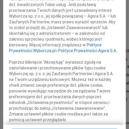
ppor.
dot. świadczonych Tobie usług. Jeśli podstawą
przetwarzania Twoich danych jest uzasadniony interes
Klemens Chaciński
Wyborcza sp. z o.o., jej spółki powiązanej – Agora S.A. – lub
Zaufanych Partnerów, masz prawo wyrazić sprzeciw. Aby
to zrobić przejdź do „Ustawień Zaawansowanych” lub
pseudonim "Sokół"
skontaktuj się z administratorem – w zależności od
zakresu sprzeciwu i podmiotu, wobec którego jest
kierowany. Więcej informacji znajdziesz w
Polityce
Prywatności Wyborcza.pl
i
Polityce Prywatności Agora S.A.
nasz towarzysz broni z trzeciej kompanii batalionu Kil
Brał czynny udział w Powstaniu Warszawskim,
Poprzez kliknięcie "Akceptuję" wyrażasz zgodę na
następnie przebywał w obozach jenieckich Stalag IV B i 
zainstalowanie i przechowywanie plików typu cookie
Wyborczej sp. z o. o. jej Zaufanych Partnerów i Agora S.A.
Po wojnie wyjechał do Szwecji, tam zmarł i został poc
na Twoim urządzeniu końcowym. Możesz też w każdej
Był kawalerem wielu odznaczeń, do najważniejszych za
chwili zmienić swoje preferencje dot. plików cookie,
ponownie wywołując narzędzie do zarządzania Twoimi
Warszawski Krzyż Powstańczy, Krzyż Armii Krajow
preferencjami dot. przetwarzania danych poprzez
Krzyż Partyzancki i szereg wyróżnień i medali
odnośnik „Ustawienia prywatności” w stopce serwisu i
przechodząc do sekcji „Ustawienia zaawansowane”.
Zmiana ustawień plików cookie możliwa jest także za
"Kilińszczacy"
pomocą ustawień przeglądarki.
towarzysze z Batalionu Kiliński z Powstania Warszaw