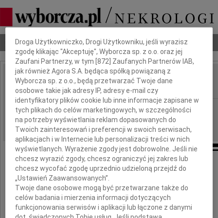
Dbamy o Twoją prywatność
Nekrologi
Odeszli
Poradnik pogrzebowy
Droga Użytkowniczko, Drogi Użytkowniku, jeśli wyrazisz
zgodę klikając "Akceptuję", Wyborcza sp. z o.o. oraz jej
Zaufani Partnerzy, w tym [
872
] Zaufanych Partnerów IAB,
jak również Agora S.A. będąca spółką powiązaną z
Adam Szydłowski
Wyborcza sp. z o.o., będą przetwarzać Twoje dane
IMIĘ I NAZWISKO:
osobowe takie jak adresy IP, adresy e-mail czy
identyfikatory plików cookie lub inne informacje zapisane w
cała Polska
REGION:
tych plikach do celów marketingowych, w szczególności
na potrzeby wyświetlania reklam dopasowanych do
31.01.2024
DATA EMISJI:
Twoich zainteresowań i preferencji w swoich serwisach,
aplikacjach i w Internecie lub personalizacji treści w nich
wyświetlanych. Wyrażenie zgody jest dobrowolne. Jeśli nie
chcesz wyrazić zgody, chcesz ograniczyć jej zakres lub
chcesz wycofać zgodę uprzednio udzieloną przejdź do
Z ogromnym żalem informujemy,
„Ustawień Zaawansowanych”.
Twoje dane osobowe mogą być przetwarzane także do
że 25 stycznia 2024 roku zmarł
celów badania i mierzenia informacji dotyczących
funkcjonowania serwisów i aplikacji lub łączone z danymi
dot. świadczonych Tobie usług. Jeśli podstawą