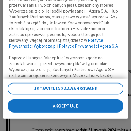
przetwarzania Twoich danych jest uzasadniony interes
Wyborcza sp. z o.o., jej spółki powiązanej – Agora S.A. – lub
Zaufanych Partnerów, masz prawo wyrazić sprzeciw. Aby
to zrobić przejdź do „Ustawień Zaawansowanych” lub
skontaktuj się z administratorem – w zależności od
płk dr inż.
zakresu sprzeciwu i podmiotu, wobec którego jest
kierowany. Więcej informacji znajdziesz w
Polityce
Adam Szydłowski
Prywatności Wyborcza.pl
i
Polityce Prywatności Agora S.A.
Poprzez kliknięcie "Akceptuję" wyrażasz zgodę na
emerytowany oficer Wojska Polskiego,
zainstalowanie i przechowywanie plików typu cookie
Wyborczej sp. z o. o. jej Zaufanych Partnerów i Agora S.A.
wykładowca na Wojskowej Akademii Technicznej
na Twoim urządzeniu końcowym. Możesz też w każdej
ukochany Mąż, Tata i Dziadek
chwili zmienić swoje preferencje dot. plików cookie,
ponownie wywołując narzędzie do zarządzania Twoimi
USTAWIENIA ZAAWANSOWANE
preferencjami dot. przetwarzania danych poprzez
Pozostanie na zawsze w naszych sercach i naszej pam
odnośnik „Ustawienia prywatności” w stopce serwisu i
przechodząc do sekcji „Ustawienia zaawansowane”.
AKCEPTUJĘ
Rodzina
Zmiana ustawień plików cookie możliwa jest także za
pomocą ustawień przeglądarki.
My, nasi Zaufani Partnerzy i Agora S.A. możemy
Uroczystości pogrzebowe w dniu 31 stycznia 2024 roku o 