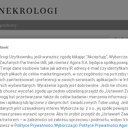
ogrzebowy
Szukaj
 A. Chrościcki
tność
Imię i na
ogi Użytkowniku, jeśli wyrazisz zgodę klikając "Akceptuję", Wyborcza sp
 Zaufanych Partnerów IAB, jak również Agora S.A. będąca spółką powi
Twoje dane osobowe takie jak adresy IP, adresy e-mail czy identyfikato
 tych plikach do celów marketingowych, w szczególności na potrzeby 
INNE NE
 zainteresowań i preferencji w swoich serwisach, aplikacjach i w Int
07.0
w nich wyświetlanych. Wyrażenie zgody jest dobrowolne. Jeśli nie chce
Dziek
 lub chcesz wycofać zgodę uprzednio udzieloną przejdź do „Ustawień
07.0
gą być przetwarzane także do celów badania i mierzenia informacji
6 stycznia 2024 roku zmarł
Nasze
w i aplikacji lub łączone z danymi dot. świadczonych Tobie usług. Jeś
Jacek
nych jest uzasadniony interes Wyborcza sp. z o.o., jej spółki powiąza
Z wie
masz prawo wyrazić sprzeciw. Aby to zrobić przejdź do „Ustawień Z
Małgo
istratorem – w zależności od zakresu sprzeciwu i podmiotu, wobec któ
W dni
dziesz w
Polityce Prywatności Wyborcza.pl
i
Polityce Prywatności Agor