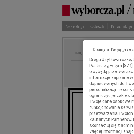
Nekrologi
Odeszli
Poradnik p
Juliusz
Dbamy o Twoją prywa
IMIĘ I NAZWISKO:
Droga Użytkowniczko, Dr
Partnerzy, w tym [
874
]
Warszawa
REGION:
o.o., będą przetwarzać 
30.01.2024
DATA EMISJI:
informacje zapisane w
dopasowanych do Twoich
personalizacji treści 
ograniczyć jej zakres
Twoje dane osobowe mo
1
funkcjonowania serwisó
przetwarzania Twoich da
Zaufanych Partnerów, 
skontaktuj się z admin
Więcej informacji znaj