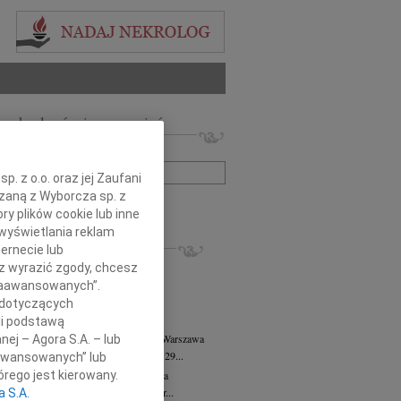
 nekrologów i wspomnień
zwisko lub numer ogłoszenia:
. z o.o. oraz jej Zaufani
ązaną z Wyborcza sp. z
+ szukanie zaawansowane
ry plików cookie lub inne
wyświetlania reklam
KROLOGI
ernecie lub
8.2026
Warszawa
sz wyrazić zgody, chcesz
anie Wydziału dr hab. Julii Kubisie,...
 Zaawansowanych”.
8.2026
Warszawa
 dotyczących
j kochanej i dzielnej Marylce Butruk...
li podstawą
 Tadeusz Duniec
wiek: 79
07.08.2026
Warszawa
nej – Agora S.A. – lub
lkim żalem przyjęliśmy wiadomość, że 29...
aawansowanych” lub
rzata Kościelska
07.08.2026
Warszawa
rego jest kierowany.
u 3 sierpnia 2026 roku zmarła Profesor...
a S.A.