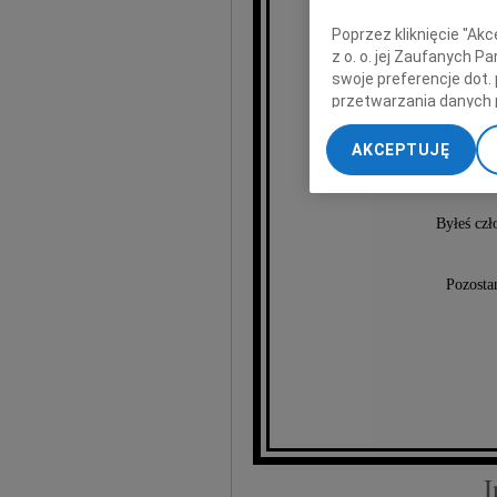
Poprzez kliknięcie "Ak
z o. o. jej Zaufanych 
swoje preferencje dot.
przetwarzania danych 
Juli
„Ustawienia zaawansow
AKCEPTUJĘ
My, nasi Zaufani Part
dokładnych danych geol
Przechowywanie informa
Byłeś czł
treści, badnie odbiorcó
Pozosta
I