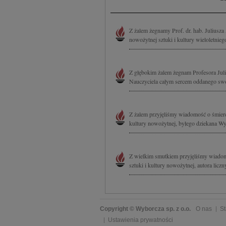
Z żalem żegnamy Prof. dr. hab. Juliusz
nowożytnej sztuki i kultury wieloletnie
Z głębokim żalem żegnam Profesora Juli
Nauczyciela całym sercem oddanego s
Z żalem przyjęliśmy wiadomość o śmierc
kultury nowożytnej, byłego dziekana Wy
Z wielkim smutkiem przyjęliśmy wiadom
sztuki i kultury nowożytnej, autora licz
Copyright © Wyborcza sp. z o.o.
O nas
St
Ustawienia prywatności