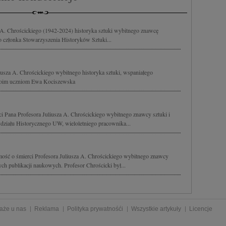
a A. Chrościckiego (1942-2024) historyka sztuki wybitnego znawcę
go członka Stowarzyszenia Historyków Sztuki...
usza A. Chrościckiego wybitnego historyka sztuki, wspaniałego
woim uczniom Ewa Kociszewska
i Pana Profesora Juliusza A. Chrościckiego wybitnego znawcy sztuki i
działu Historycznego UW, wieloletniego pracownika...
ość o śmierci Profesora Juliusza A. Chrościckiego wybitnego znawcy
nych publikacji naukowych. Profesor Chrościcki był...
aże u nas
Reklama
Polityka prywatnośći
Wszystkie artykuły
Licencje