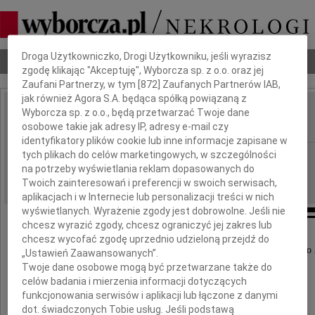
Dbamy o Twoją prywatność
Droga Użytkowniczko, Drogi Użytkowniku, jeśli wyrazisz
Nekrologi
Odeszli
Poradnik pogrzebowy
zgodę klikając "Akceptuję", Wyborcza sp. z o.o. oraz jej
Zaufani Partnerzy, w tym [
872
] Zaufanych Partnerów IAB,
jak również Agora S.A. będąca spółką powiązaną z
Wyborcza sp. z o.o., będą przetwarzać Twoje dane
Zofia Zatyka
IMIĘ I NAZWISKO:
osobowe takie jak adresy IP, adresy e-mail czy
identyfikatory plików cookie lub inne informacje zapisane w
tych plikach do celów marketingowych, w szczególności
cała Polska
REGION:
na potrzeby wyświetlania reklam dopasowanych do
26.01.2024
DATA EMISJI:
Twoich zainteresowań i preferencji w swoich serwisach,
aplikacjach i w Internecie lub personalizacji treści w nich
wyświetlanych. Wyrażenie zgody jest dobrowolne. Jeśli nie
chcesz wyrazić zgody, chcesz ograniczyć jej zakres lub
chcesz wycofać zgodę uprzednio udzieloną przejdź do
Z głębokim żalem zawiadamiamy, że w dniu 24 lutego 
„Ustawień Zaawansowanych”.
po długiej chorobie zmarła w wieku 72 lat
Twoje dane osobowe mogą być przetwarzane także do
celów badania i mierzenia informacji dotyczących
funkcjonowania serwisów i aplikacji lub łączone z danymi
dot. świadczonych Tobie usług. Jeśli podstawą