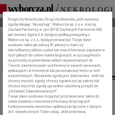
Dbamy o Twoją prywatność
Droga Użytkowniczko, Drogi Użytkowniku, jeśli wyrazisz
Nekrologi
Odeszli
Poradnik pogrzebowy
zgodę klikając "Akceptuję", Wyborcza sp. z o.o. oraz jej
Zaufani Partnerzy, w tym [
874
] Zaufanych Partnerów IAB,
jak również Agora S.A. będąca spółką powiązaną z
Wyborcza sp. z o.o., będą przetwarzać Twoje dane
Andrzej Zduńczyk
osobowe takie jak adresy IP, adresy e-mail czy
IMIĘ I NAZWISKO:
identyfikatory plików cookie lub inne informacje zapisane w
tych plikach do celów marketingowych, w szczególności
Kraków
REGION:
na potrzeby wyświetlania reklam dopasowanych do
29.01.2024
DATA EMISJI:
Twoich zainteresowań i preferencji w swoich serwisach,
aplikacjach i w Internecie lub personalizacji treści w nich
wyświetlanych. Wyrażenie zgody jest dobrowolne. Jeśli nie
chcesz wyrazić zgody, chcesz ograniczyć jej zakres lub
chcesz wycofać zgodę uprzednio udzieloną przejdź do
„Ustawień Zaawansowanych”.
W dniu 23 stycznia 2024 roku
odszedł Kochany Tatuś, Brat, Stryjek
Twoje dane osobowe mogą być przetwarzane także do
celów badania i mierzenia informacji dotyczących
funkcjonowania serwisów i aplikacji lub łączone z danymi
dot. świadczonych Tobie usług. Jeśli podstawą