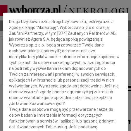
Dbamy o Twoją prywatność
Droga Użytkowniczko, Drogi Użytkowniku, jeśli wyrazisz
Nekrologi
Odeszli
Poradnik pogrzebowy
zgodę klikając "Akceptuję", Wyborcza sp. z o.o. oraz jej
Zaufani Partnerzy, w tym [
874
] Zaufanych Partnerów IAB,
jak również Agora S.A. będąca spółką powiązaną z
Wyborcza sp. z o.o., będą przetwarzać Twoje dane
Dorota Olszewska-Bran
osobowe takie jak adresy IP, adresy e-mail czy
IMIĘ I NAZWISKO:
identyfikatory plików cookie lub inne informacje zapisane w
tych plikach do celów marketingowych, w szczególności
Gdańsk
REGION:
na potrzeby wyświetlania reklam dopasowanych do
26.01.2024
DATA EMISJI:
Twoich zainteresowań i preferencji w swoich serwisach,
aplikacjach i w Internecie lub personalizacji treści w nich
wyświetlanych. Wyrażenie zgody jest dobrowolne. Jeśli nie
chcesz wyrazić zgody, chcesz ograniczyć jej zakres lub
chcesz wycofać zgodę uprzednio udzieloną przejdź do
Odeszła nasza Przyjaciółka
„Ustawień Zaawansowanych”.
Twoje dane osobowe mogą być przetwarzane także do
celów badania i mierzenia informacji dotyczących
Dorota Olszewska-Bran
funkcjonowania serwisów i aplikacji lub łączone z danymi
dot. świadczonych Tobie usług. Jeśli podstawą