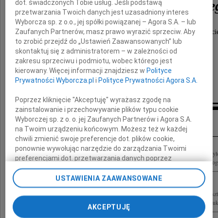
Juliusza A. Chrościckie
dot. świadczonych Tobie usług. Jeśli podstawą
przetwarzania Twoich danych jest uzasadniony interes
Wyborcza sp. z o.o., jej spółki powiązanej – Agora S.A. – lub
Zaufanych Partnerów, masz prawo wyrazić sprzeciw. Aby
wybitnego historyka sztuki, wspaniałego Nauczyci
to zrobić przejdź do „Ustawień Zaawansowanych” lub
całym sercem oddanego swoim uczniom
skontaktuj się z administratorem – w zależności od
zakresu sprzeciwu i podmiotu, wobec którego jest
Ewa Kociszewska
kierowany. Więcej informacji znajdziesz w
Polityce
Prywatności Wyborcza.pl
i
Polityce Prywatności Agora S.A.
Poprzez kliknięcie "Akceptuję" wyrażasz zgodę na
zainstalowanie i przechowywanie plików typu cookie
Inne kondolencje
Wyborczej sp. z o. o. jej Zaufanych Partnerów i Agora S.A.
na Twoim urządzeniu końcowym. Możesz też w każdej
chwili zmienić swoje preferencje dot. plików cookie,
ponownie wywołując narzędzie do zarządzania Twoimi
16 stycznia 2024 roku zmarł Profesor Juliusz A. Chrościcki Żegnaj Drogi Julku By
preferencjami dot. przetwarzania danych poprzez
umysłu i serca oddanym przyjacielem. Pozostaniesz na zawsze w mojej pamięci. Pog
odnośnik „Ustawienia prywatności” w stopce serwisu i
przechodząc do sekcji „Ustawienia zaawansowane”.
USTAWIENIA ZAAWANSOWANE
Zmiana ustawień plików cookie możliwa jest także za
Z żalem żegnamy Prof. dr. hab. Juliusza A. Chrościckiego (1942-2024) historyka s
pomocą ustawień przeglądarki.
nowożytnej sztuki i kultury wieloletniego członka Stowarzyszenia Historyków Sztuki
AKCEPTUJĘ
My, nasi Zaufani Partnerzy i Agora S.A. możemy