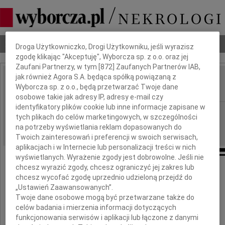
Dbamy o Twoją prywatność
Nekrologi
Odeszli
Poradnik pogrzebowy
Droga Użytkowniczko, Drogi Użytkowniku, jeśli wyrazisz
zgodę klikając "Akceptuję", Wyborcza sp. z o.o. oraz jej
Zaufani Partnerzy, w tym [
872
] Zaufanych Partnerów IAB,
jak również Agora S.A. będąca spółką powiązaną z
Juliusz A. Chrościcki
Wyborcza sp. z o.o., będą przetwarzać Twoje dane
IMIĘ I NAZWISKO:
osobowe takie jak adresy IP, adresy e-mail czy
identyfikatory plików cookie lub inne informacje zapisane w
Warszawa
REGION:
tych plikach do celów marketingowych, w szczególności
22.01.2024
DATA EMISJI:
na potrzeby wyświetlania reklam dopasowanych do
Twoich zainteresowań i preferencji w swoich serwisach,
aplikacjach i w Internecie lub personalizacji treści w nich
wyświetlanych. Wyrażenie zgody jest dobrowolne. Jeśli nie
chcesz wyrazić zgody, chcesz ograniczyć jej zakres lub
Z głębokim żalem żegnam
chcesz wycofać zgodę uprzednio udzieloną przejdź do
„Ustawień Zaawansowanych”.
Profesora
Twoje dane osobowe mogą być przetwarzane także do
celów badania i mierzenia informacji dotyczących
funkcjonowania serwisów i aplikacji lub łączone z danymi