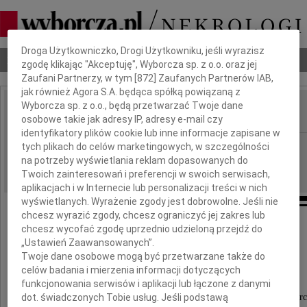
Dbamy o Twoją prywatność
Droga Użytkowniczko, Drogi Użytkowniku, jeśli wyrazisz
Nekrologi
Odeszli
Poradnik pogrzebowy
zgodę klikając "Akceptuję", Wyborcza sp. z o.o. oraz jej
Zaufani Partnerzy, w tym [
872
] Zaufanych Partnerów IAB,
jak również Agora S.A. będąca spółką powiązaną z
Wyborcza sp. z o.o., będą przetwarzać Twoje dane
osobowe takie jak adresy IP, adresy e-mail czy
IMIĘ I NAZWISKO:
identyfikatory plików cookie lub inne informacje zapisane w
Wrocław
tych plikach do celów marketingowych, w szczególności
REGION:
na potrzeby wyświetlania reklam dopasowanych do
18.01.2024
DATA EMISJI:
Twoich zainteresowań i preferencji w swoich serwisach,
aplikacjach i w Internecie lub personalizacji treści w nich
wyświetlanych. Wyrażenie zgody jest dobrowolne. Jeśli nie
chcesz wyrazić zgody, chcesz ograniczyć jej zakres lub
chcesz wycofać zgodę uprzednio udzieloną przejdź do
Pani
„Ustawień Zaawansowanych”.
mgr Larysie Hirschberg
Twoje dane osobowe mogą być przetwarzane także do
celów badania i mierzenia informacji dotyczących
funkcjonowania serwisów i aplikacji lub łączone z danymi
dot. świadczonych Tobie usług. Jeśli podstawą
wyrazy głębokiego współczucia z powodu śmierc